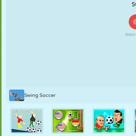
MARIONETAS
PUZZLE
REACCIÓN
RETRO
ROBOTS
ESTRATEGIA
ACROBACIAS
TANQUES
TENIS
TRES EN RAYA
Swing Soccer