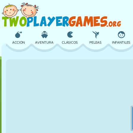
ACCIÓN
AVENTURA
CLÁSICOS
PELEAS
INFANTILES
3D
AVIONES
ALIENS
EQUILIBRIO
BALONCESTO
CASTILLOS
AJEDREZ
LOCOS
DEFENSA
DINOSAURIOS
CHICAS
GOLF
SALTOS
MATEMÁTICAS
LABERINTOS