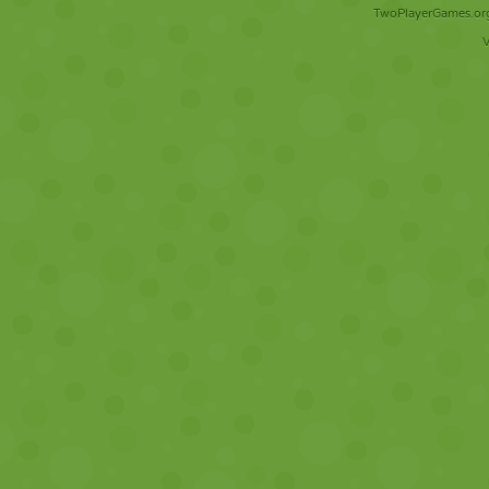
TwoPlayerGames.org 
V