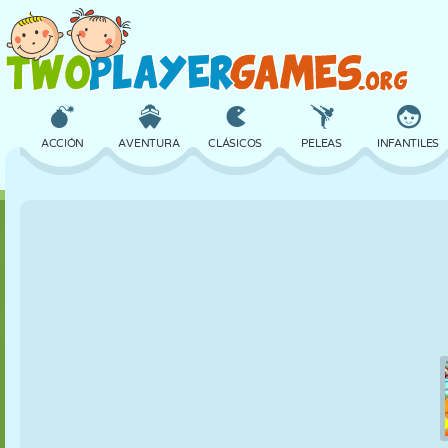
ACCIÓN
AVENTURA
CLÁSICOS
PELEAS
INFANTILES
3D
AVIONES
ALIENS
EQUILIBRIO
BALONCESTO
CASTILLOS
AJEDREZ
LOCOS
DEFENSA
DINOSAURIOS
CHICAS
GOLF
SALTOS
MATEMÁTICAS
LABERINTOS