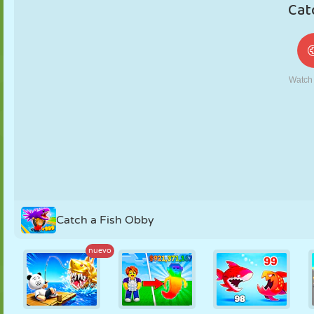
MARIONETAS
PUZZLE
REACCIÓN
RETRO
ROBOTS
ESTRATEGIA
ACROBACIAS
TANQUES
TENIS
TRES EN RAYA
Catch a Fish Obby
nuevo