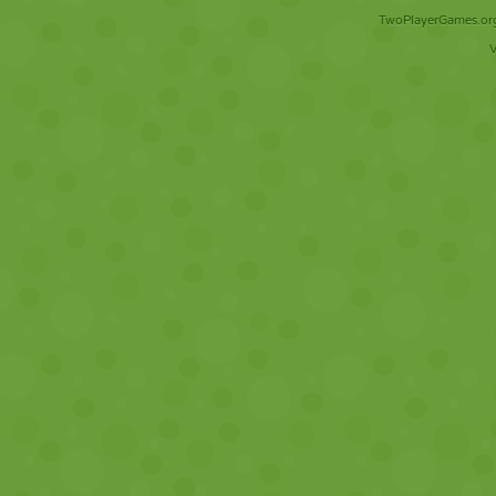
TwoPlayerGames.org 
V