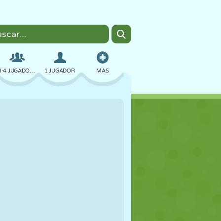
3-4 JUGADORES
1 JUGADOR
MÁS
BOMBAS
NAVEGADOR
COCHES
VUELO
COMIDA
DIVERTIDOS
PIXEL ART
PLATAFORMAS
PISCINA