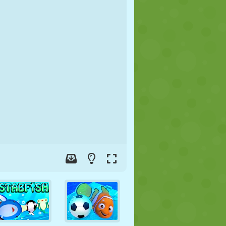
FÚTBOL
ESPACIALES
STICKMAN
GUERRA
LUCHA
ZOMBIES