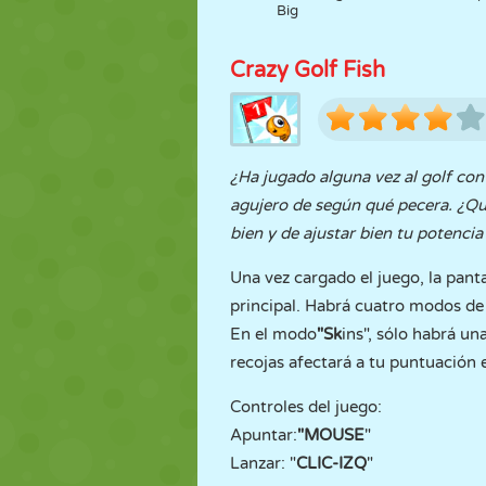
Big
Crazy Golf Fish
¿Ha jugado alguna vez al golf con
agujero de según qué pecera. ¿Qui
bien y de ajustar bien tu potenci
Una vez cargado el juego, la pant
principal. Habrá cuatro modos de
En el modo
"Sk
ins", sólo habrá un
recojas afectará a tu puntuación e
Controles del juego:
Apuntar:
"MOUSE
"
Lanzar: "
CLIC-IZQ
"