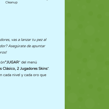
Cleanup
res, vas a lanzar tu pez al
ador? Asegúrate de apuntar
ros!
tón
"JUGAR
" del menú
s Clásico, 2 Jugadores Skins
".
en cada nivel y cada oro que