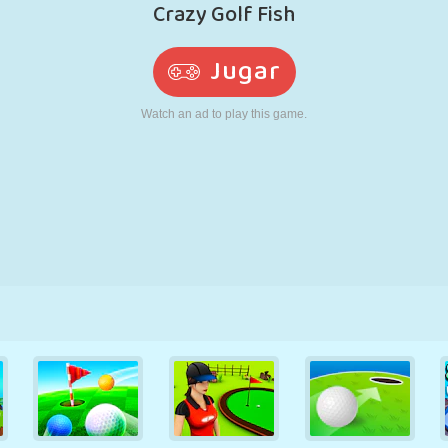
RETRO
ROBOTS
CORRER
ESCUELA
DISPAROS
TENIS
TRES EN RAYA
PANTALLA
TORRES
CAMIONES
TÁCTIL