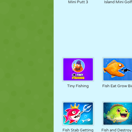
Mini Putt 3
Island Mini Gol
Tiny Fishing
Fish Eat Grow Bi
Fish Stab Getting
Fish and Destroy