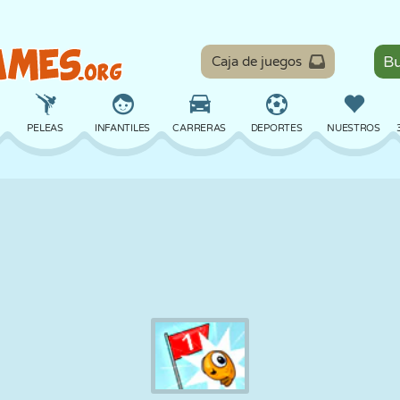
Caja de juegos
PELEAS
INFANTILES
CARRERAS
DEPORTES
NUESTROS
EQUILIBRIO
BALONCESTO
BATALLA
BILLAR
MESA
DEFENSA
DINOSAURIOS
CONDUCIR
EDUCATIVOS
ESCAPE
MATEMÁTICAS
LABERINTOS
MONSTRUOS
MOTOS
EN LÍNEA