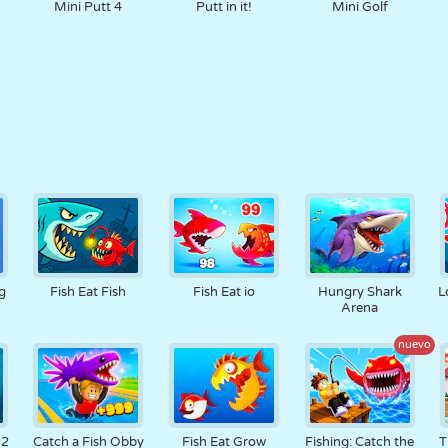
f
Mini Putt 4
Putt in it!
Mini Golf
g
Fish Eat Fish
Fish Eat io
Hungry Shark
L
Arena
nuevo
 2
Catch a Fish Obby
Fish Eat Grow
Fishing: Catch the
T