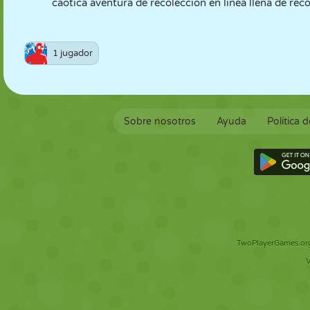
caótica aventura de recolección en línea llena de rec
1 jugador
Sobre nosotros
Ayuda
Política 
TwoPlayerGames.org 
V