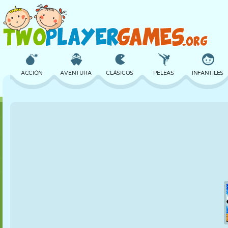
ACCIÓN
AVENTURA
CLÁSICOS
PELEAS
INFANTILES
3D
AVIONES
ALIENS
EQUILIBRIO
BALONCESTO
CASTILLOS
AJEDREZ
LOCOS
DEFENSA
DINOSAURIOS
CHICAS
GOLF
SALTOS
MATEMÁTICAS
LABERINTOS