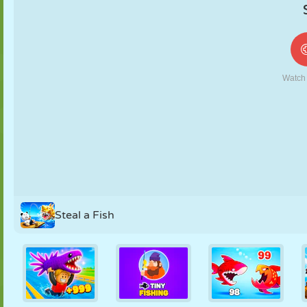
MARIONETAS
PUZZLE
REACCIÓN
RETRO
ROBOTS
ESTRATEGIA
ACROBACIAS
TANQUES
TENIS
TRES EN RAYA
Steal a Fish