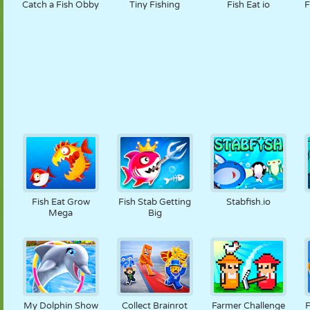
Catch a Fish Obby
Tiny Fishing
Fish Eat io
F
Fish Eat Grow
Fish Stab Getting
Stabfish.io
Mega
Big
My Dolphin Show
Collect Brainrot
Farmer Challenge
F