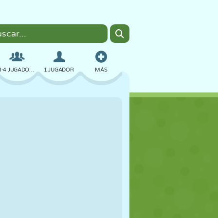
3-4 JUGADORES
1 JUGADOR
MÁS
BOMBAS
NAVEGADOR
COCHES
VUELO
COMIDA
DIVERTIDOS
PIXEL ART
PLATAFORMAS
PISCINA