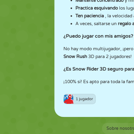
Mantente concentrado
y mi
Practica esquivando
los lug
Ten paciencia
, la velocida
A veces, saltarse un
regalo a
¿Puedo jugar con mis amigos?
No hay modo multijugador, ¡pero 
Snow Rush
3D para 2 jugadores!
¿Es Snow Rider 3D seguro para
¡100% sí! Es apto para toda la fam
1 jugador
Sobre nosotr