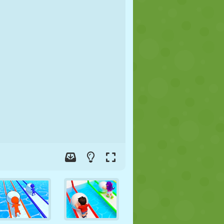
FÚTBOL
ESPACIALES
STICKMAN
GUERRA
LUCHA
ZOMBIES