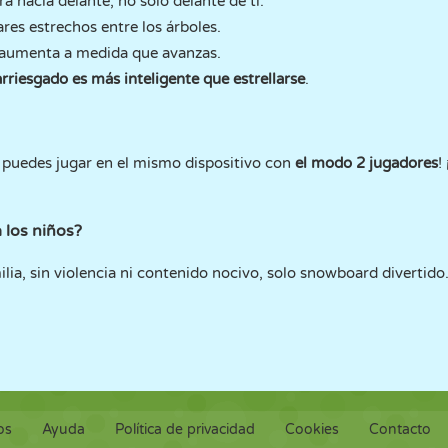
ra hacia delante, no sólo delante de ti.
ares estrechos entre los árboles.
d aumenta a medida que avanzas.
rriesgado es más inteligente que estrellarse
.
puedes jugar en el mismo dispositivo con
el modo 2 jugadores
!
 los niños?
ilia, sin violencia ni contenido nocivo, solo snowboard divertido
os
Ayuda
Política de privacidad
Cookies
Contacto