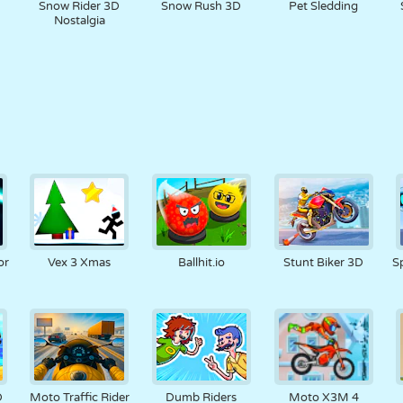
Snow Rider 3D
Snow Rush 3D
Pet Sledding
Nostalgia
or
Vex 3 Xmas
Ballhit.io
Stunt Biker 3D
S
D
Moto Traffic Rider
Dumb Riders
Moto X3M 4