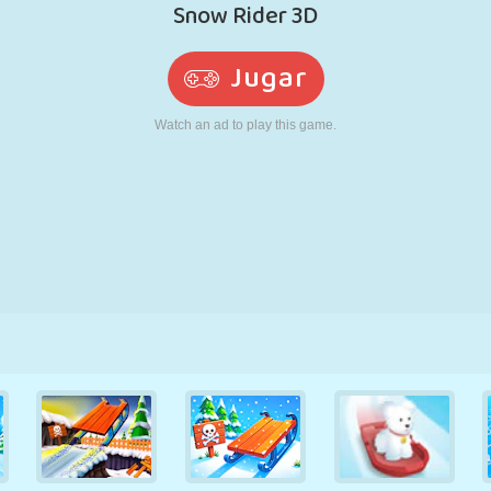
RETRO
ROBOTS
CORRER
ESCUELA
DISPAROS
TENIS
TRES EN RAYA
PANTALLA
TORRES
CAMIONES
TÁCTIL