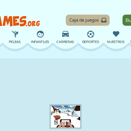
Caja de juegos
PELEAS
INFANTILES
CARRERAS
DEPORTES
NUESTROS
EQUILIBRIO
BALONCESTO
BATALLA
BILLAR
MESA
DEFENSA
DINOSAURIOS
CONDUCIR
EDUCATIVOS
ESCAPE
MATEMÁTICAS
LABERINTOS
MONSTRUOS
MOTOS
EN LÍNEA