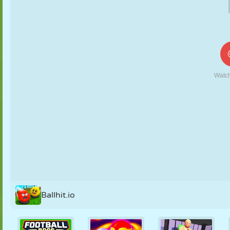
MARIONETAS
PUZZLE
REACCIÓN
RETRO
ROBOTS
ESTRATEGIA
ACROBACIAS
TANQUES
TENIS
TRES EN RAY
Ballhit.io