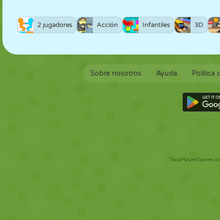
2 jugadores
Acción
Infantiles
3D
Sobre nosotros
Ayuda
Política
TwoPlayerGames.org