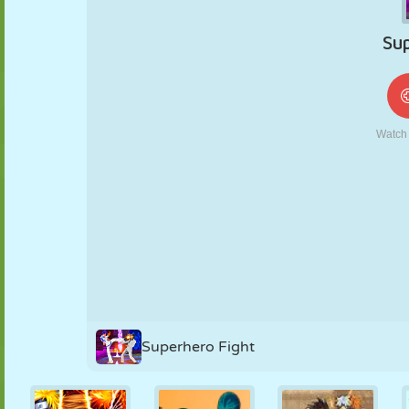
MARIONETAS
PUZZLE
REACCIÓN
RETRO
ROBOTS
ESTRATEGIA
ACROBACIAS
TANQUES
TENIS
TRES EN RAYA
Superhero Fight