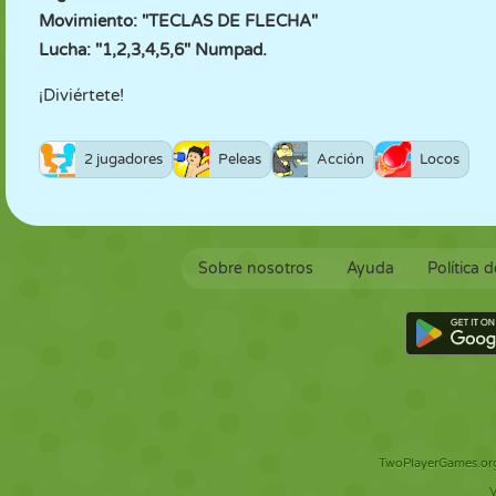
Movimiento: "TECLAS DE FLECHA"
Lucha: "1,2,3,4,5,6" Numpad.
¡Diviértete!
2 jugadores
Peleas
Acción
Locos
Sobre nosotros
Ayuda
Política 
TwoPlayerGames.org 
V