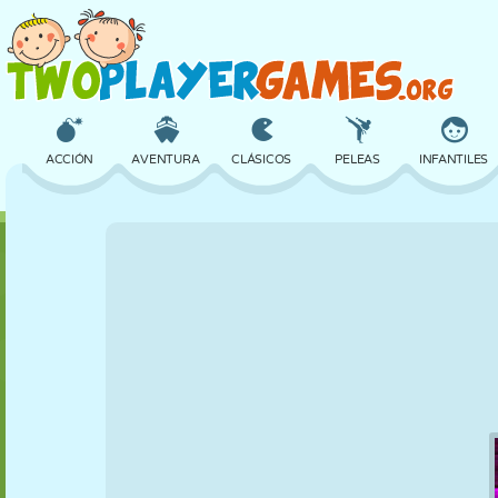
ACCIÓN
AVENTURA
CLÁSICOS
PELEAS
INFANTILES
3D
AVIONES
ALIENS
EQUILIBRIO
BALONCESTO
CASTILLOS
AJEDREZ
LOCOS
DEFENSA
DINOSAURIOS
CHICAS
GOLF
SALTOS
MATEMÁTICAS
LABERINTOS