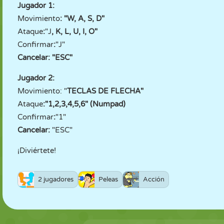
Jugador 1:
Movimiento
: "W, A, S, D"
Ataque
:
"J
, K, L, U, I, O"
Confirmar
:
"J"
Cancelar
: "ESC"
Jugador 2:
Movimiento: "
TECLAS DE FLECHA"
Ataque
:
"1,2,3,4,5,6" (Numpad)
Confirmar
:
"1"
Cancelar
:
"ESC"
¡Diviértete!
2 jugadores
Peleas
Acción