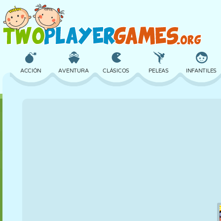
ACCIÓN
AVENTURA
CLÁSICOS
PELEAS
INFANTILES
3D
AVIONES
ALIENS
EQUILIBRIO
BALONCESTO
CASTILLOS
AJEDREZ
LOCOS
DEFENSA
DINOSAURIOS
CHICAS
GOLF
SALTOS
MATEMÁTICAS
LABERINTOS