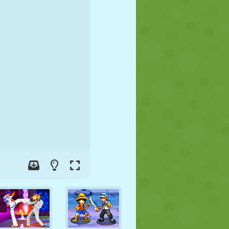
FÚTBOL
ESPACIALES
STICKMAN
GUERRA
LUCHA
ZOMBIES