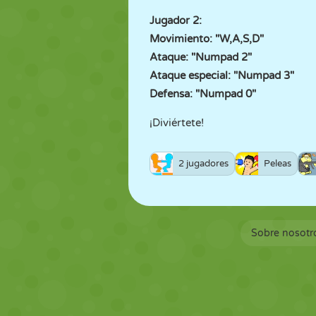
Jugador 2:
Movimiento: "W,A,S,D"
Ataque: "Numpad 2"
Ataque especial: "Numpad 3"
Defensa: "Numpad 0"
¡Diviértete!
2 jugadores
Peleas
Sobre nosotr