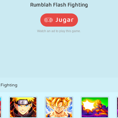
RETRO
ROBOTS
CORRER
ESCUELA
DISPAROS
TENIS
TRES EN RAYA
PANTALLA
TORRES
CAMIONES
TÁCTIL
Fighting