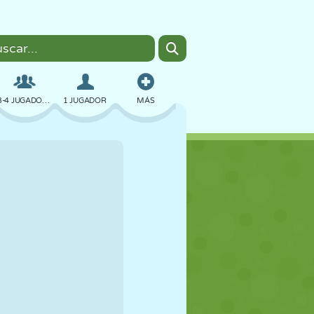
3-4 JUGADORES
1 JUGADOR
MÁS
BOMBAS
NAVEGADOR
COCHES
VUELO
COMIDA
DIVERTIDOS
PIXEL ART
PLATAFORMAS
PISCINA