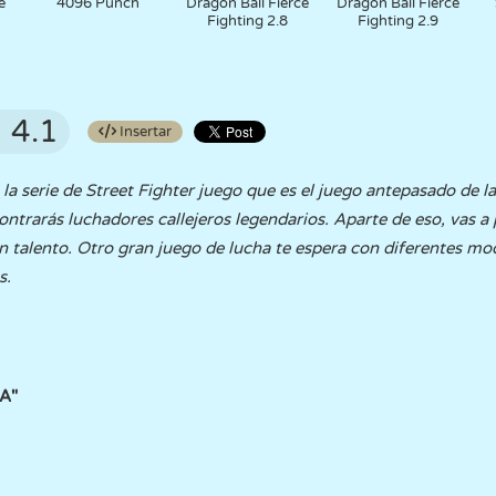
e
4096 Punch
Dragon Ball Fierce
Dragon Ball Fierce
Fighting 2.8
Fighting 2.9
4.1
Insertar
a serie de Street Fighter juego que es el juego antepasado de la
ntrarás luchadores callejeros legendarios. Aparte de eso, vas a 
an talento. Otro gran juego de lucha te espera con diferentes m
s.
A"