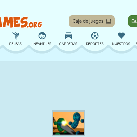
Caja de juegos
PELEAS
INFANTILES
CARRERAS
DEPORTES
NUESTROS
EQUILIBRIO
BALONCESTO
BATALLA
BILLAR
MESA
DEFENSA
DINOSAURIOS
CONDUCIR
EDUCATIVOS
ESCAPE
MATEMÁTICAS
LABERINTOS
MONSTRUOS
MOTOS
EN LÍNEA