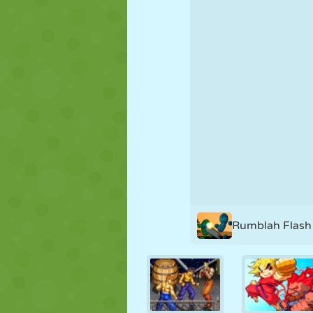
MARIONETAS
PUZZLE
REACCIÓN
ESTRATEGIA
ACROBACIAS
TANQUES
Rumblah Flash 