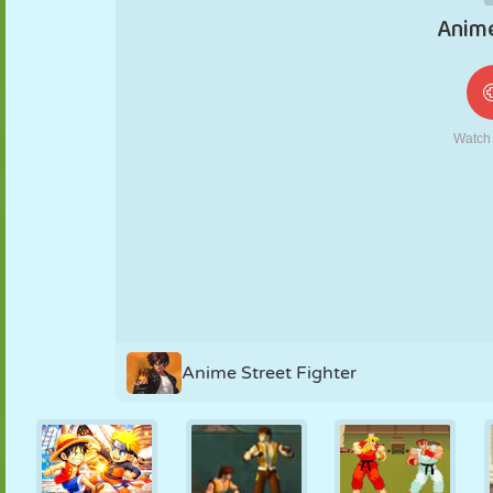
MARIONETAS
PUZZLE
REACCIÓN
RETRO
ROBOTS
ESTRATEGIA
ACROBACIAS
TANQUES
TENIS
TRES EN RAYA
Anime Street Fighter