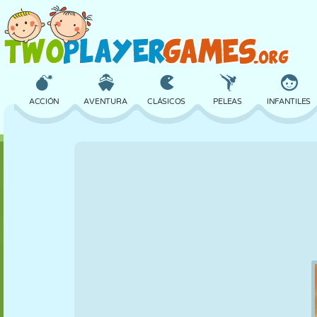
ACCIÓN
AVENTURA
CLÁSICOS
PELEAS
INFANTILES
3D
AVIONES
ALIENS
EQUILIBRIO
BALONCESTO
CASTILLOS
AJEDREZ
LOCOS
DEFENSA
DINOSAURIOS
CHICAS
GOLF
SALTOS
MATEMÁTICAS
LABERINTOS