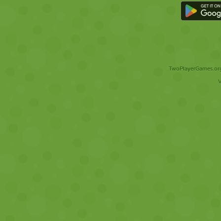
TwoPlayerGames.org 
V