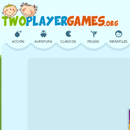
ACCIÓN
AVENTURA
CLÁSICOS
PELEAS
INFANTILES
3D
AVIONES
ALIENS
EQUILIBRIO
BALONCESTO
CASTILLOS
AJEDREZ
LOCOS
DEFENSA
DINOSAURIOS
CHICAS
GOLF
SALTOS
MATEMÁTICAS
LABERINTOS