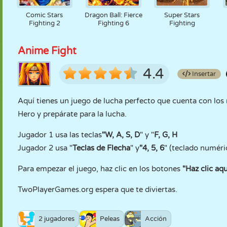
Comic Stars
Dragon Ball: Fierce
Super Stars
Fighting 2
Fighting 6
Fighting
Anime Fight
4.4
Insertar
Aquí tienes un juego de lucha perfecto que cuenta con lo
Hero y prepárate para la lucha.
Jugador 1 usa las teclas
"W, A, S, D
" y "
F, G, H
Jugador 2 usa "
Teclas de Flecha
" y
"4, 5, 6
" (teclado numéri
Para empezar el juego, haz clic en los botones
"Haz clic aq
TwoPlayerGames.org espera que te diviertas.
2 jugadores
Peleas
Acción