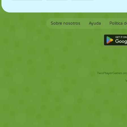
Sobre nosotros
Ayuda
Política 
TwoPlayerGames.org 
V