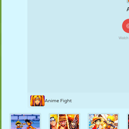
MARIONETAS
PUZZLE
REACCIÓN
RETRO
ROBOTS
ESTRATEGIA
ACROBACIAS
TANQUES
TENIS
TRES EN RAYA
Anime Fight