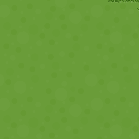
TwoPlayerGames.org 
V