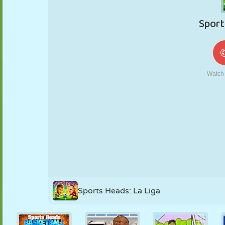
MARIONETAS
PUZZLE
REACCIÓN
RETRO
ROBOTS
ESTRATEGIA
ACROBACIAS
TANQUES
TENIS
TRES EN RAYA
Sports Heads: La Liga