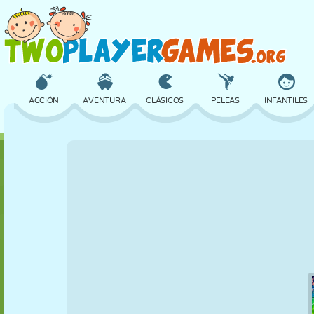
ACCIÓN
AVENTURA
CLÁSICOS
PELEAS
INFANTILES
3D
AVIONES
ALIENS
EQUILIBRIO
BALONCESTO
CASTILLOS
AJEDREZ
LOCOS
DEFENSA
DINOSAURIOS
CHICAS
GOLF
SALTOS
MATEMÁTICAS
LABERINTOS