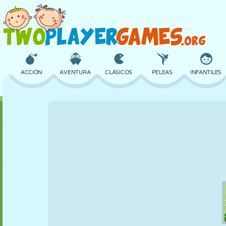
ACCIÓN
AVENTURA
CLÁSICOS
PELEAS
INFANTILES
3D
AVIONES
ALIENS
EQUILIBRIO
BALONCESTO
CASTILLOS
AJEDREZ
LOCOS
DEFENSA
DINOSAURIOS
CHICAS
GOLF
SALTOS
MATEMÁTICAS
LABERINTOS