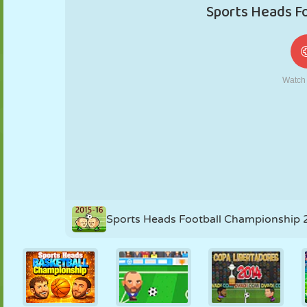
MARIONETAS
PUZZLE
REACCIÓN
RETRO
ROBOTS
ESTRATEGIA
ACROBACIAS
TANQUES
TENIS
TRES EN RAYA
Sports Heads Football Championship