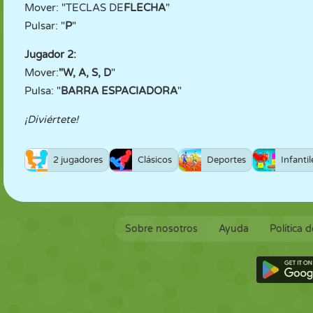
Mover: "TECLAS DE
FLECHA
"
Pulsar: "
P
"
Jugador 2:
Mover:
"W, A, S, D
"
Pulsa: "
BARRA ESPACIADORA
"
¡Diviértete!
2 jugadores
Clásicos
Deportes
Infantil
Sobre nosotros
Ayuda
Política 