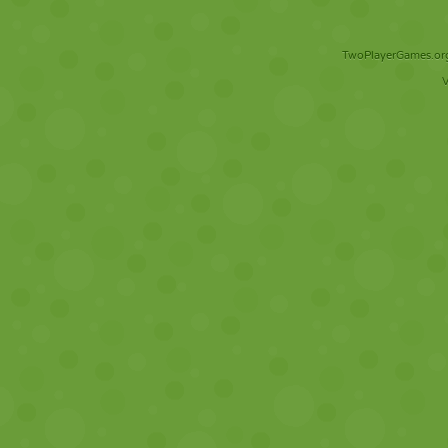
TwoPlayerGames.org 
V