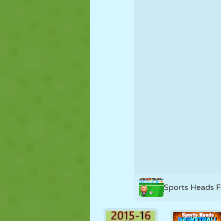
MARIONETAS
PUZZLE
REACCIÓN
ESTRATEGIA
ACROBACIAS
TANQUES
Sports Heads 