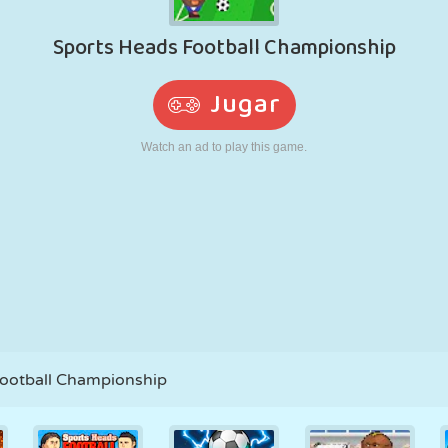
RETRO
ROBOTS
CORRER
ESCUELA
DISPAROS
TENIS
TRES EN RAYA
PANTALLA
TORRES
CAMIONES
TÁCTIL
Football Championship