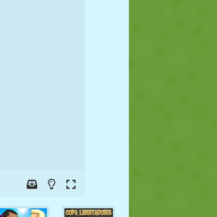
FÚTBOL
ESPACIALES
STICKMAN
GUERRA
LUCHA
ZOMBIES