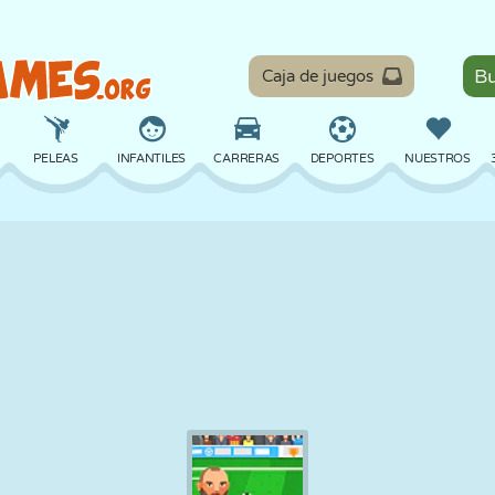
Caja de juegos
PELEAS
INFANTILES
CARRERAS
DEPORTES
NUESTROS
EQUILIBRIO
BALONCESTO
BATALLA
BILLAR
MESA
DEFENSA
DINOSAURIOS
CONDUCIR
EDUCATIVOS
ESCAPE
MATEMÁTICAS
LABERINTOS
MONSTRUOS
MOTOS
EN LÍNEA