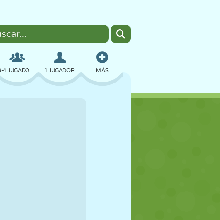
3-4 JUGADORES
1 JUGADOR
MÁS
BOMBAS
NAVEGADOR
COCHES
VUELO
COMIDA
DIVERTIDOS
PIXEL ART
PLATAFORMAS
PISCINA