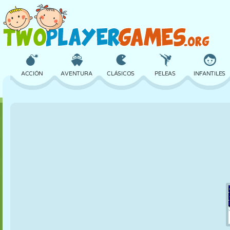
ACCIÓN
AVENTURA
CLÁSICOS
PELEAS
INFANTILES
3D
AVIONES
ALIENS
EQUILIBRIO
BALONCESTO
CASTILLOS
AJEDREZ
LOCOS
DEFENSA
DINOSAURIOS
CHICAS
GOLF
SALTOS
MATEMÁTICAS
LABERINTOS