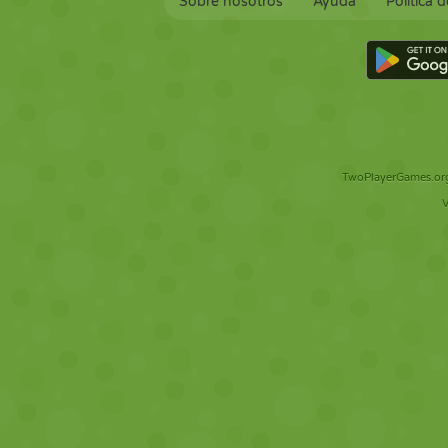
Sobre nosotros
Ayuda
Política 
TwoPlayerGames.org 
V