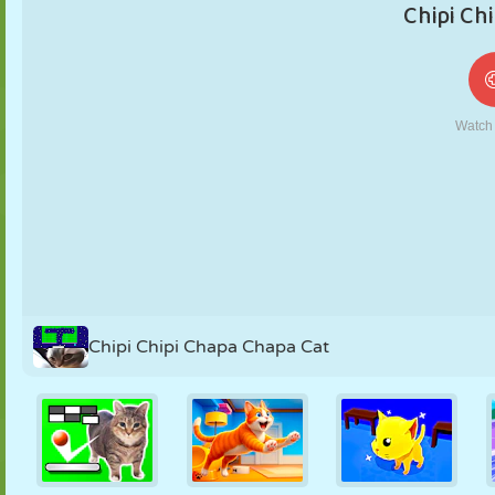
MARIONETAS
PUZZLE
REACCIÓN
RETRO
ROBOTS
ESTRATEGIA
ACROBACIAS
TANQUES
TENIS
TRES EN RAYA
Chipi Chipi Chapa Chapa Cat