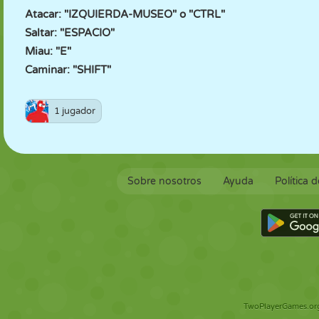
Atacar: "IZQUIERDA-MUSEO" o "CTRL"
Saltar: "ESPACIO"
Miau: "E"
Caminar: "SHIFT"
1 jugador
Sobre nosotros
Ayuda
Política 
TwoPlayerGames.org 