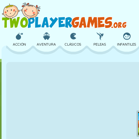
ACCIÓN
AVENTURA
CLÁSICOS
PELEAS
INFANTILES
3D
AVIONES
ALIENS
EQUILIBRIO
BALONCESTO
CASTILLOS
AJEDREZ
LOCOS
DEFENSA
DINOSAURIOS
CHICAS
GOLF
SALTOS
MATEMÁTICAS
LABERINTOS