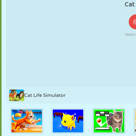
MARIONETAS
PUZZLE
REACCIÓN
RETRO
ROBOTS
ESTRATEGIA
ACROBACIAS
TANQUES
TENIS
TRES EN RAYA
Cat Life Simulator