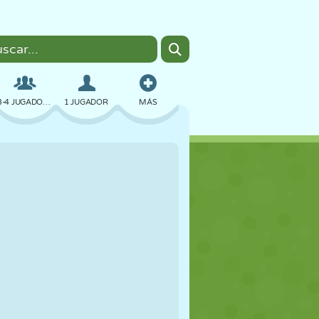
3-4 JUGADORES
1 JUGADOR
MÁS
BOMBAS
NAVEGADOR
COCHES
VUELO
COMIDA
DIVERTIDOS
PIXEL ART
PLATAFORMAS
PISCINA