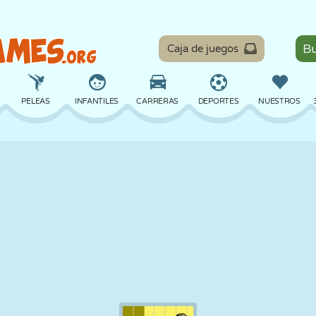
Caja de juegos
PELEAS
INFANTILES
CARRERAS
DEPORTES
NUESTROS
EQUILIBRIO
BALONCESTO
BATALLA
BILLAR
MESA
DEFENSA
DINOSAURIOS
CONDUCIR
EDUCATIVOS
ESCAPE
MATEMÁTICAS
LABERINTOS
MONSTRUOS
MOTOS
EN LÍNEA