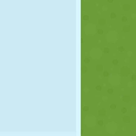
FÚTBOL
ESPACIALES
STICKMAN
GUERRA
LUCHA
ZOMBIES