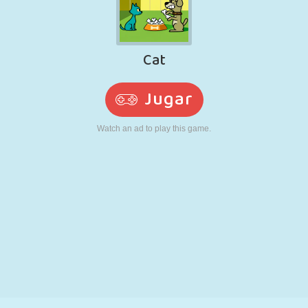
RETRO
ROBOTS
CORRER
ESCUELA
DISPAROS
TENIS
TRES EN RAYA
PANTALLA
TORRES
CAMIONES
TÁCTIL