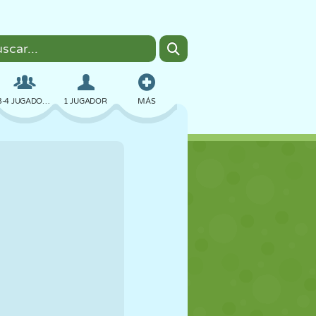
3-4 JUGADORES
1 JUGADOR
MÁS
BOMBAS
NAVEGADOR
COCHES
VUELO
COMIDA
DIVERTIDOS
PIXEL ART
PLATAFORMAS
PISCINA