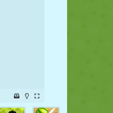
FÚTBOL
ESPACIALES
STICKMAN
GUERRA
LUCHA
ZOMBIES