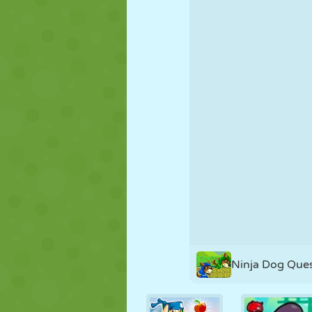
MARIONETAS
PUZZLE
REACCIÓN
ESTRATEGIA
ACROBACIAS
TANQUES
Ninja Dog Que