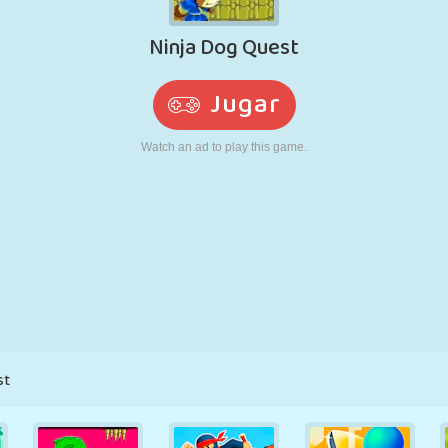
RETRO
ROBOTS
CORRER
ESCUELA
DISPAROS
TENIS
TRES EN RAYA
PANTALLA
TORRES
CAMIONES
TÁCTIL
st