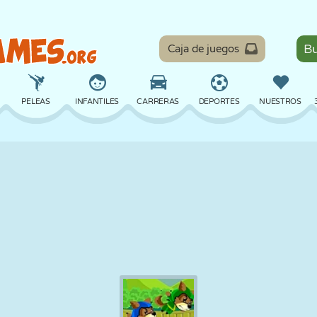
Caja de juegos
PELEAS
INFANTILES
CARRERAS
DEPORTES
NUESTROS
EQUILIBRIO
BALONCESTO
BATALLA
BILLAR
MESA
DEFENSA
DINOSAURIOS
CONDUCIR
EDUCATIVOS
ESCAPE
MATEMÁTICAS
LABERINTOS
MONSTRUOS
MOTOS
EN LÍNEA