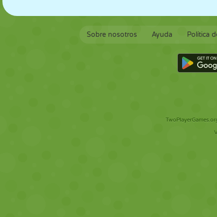
Sobre nosotros
Ayuda
Política 
TwoPlayerGames.org 
V