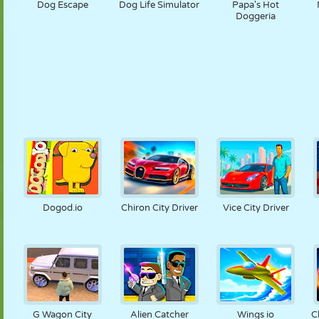
Dog Escape
Dog Life Simulator
Papa's Hot
Doggeria
Dogod.io
Chiron City Driver
Vice City Driver
G Wagon City
Alien Catcher
Wings io
C