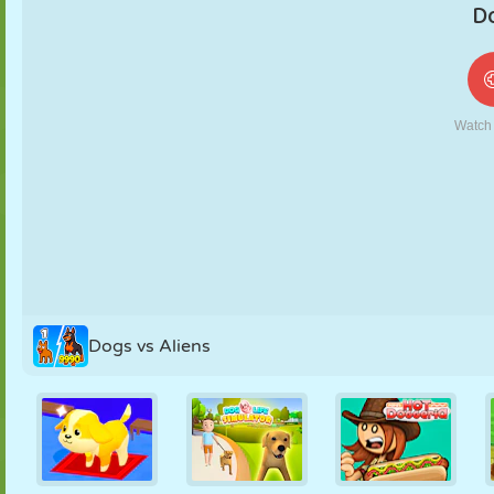
MARIONETAS
PUZZLE
REACCIÓN
RETRO
ROBOTS
ESTRATEGIA
ACROBACIAS
TANQUES
TENIS
TRES EN RAYA
Dogs vs Aliens