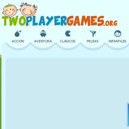
ACCIÓN
AVENTURA
CLÁSICOS
PELEAS
INFANTILES
3D
AVIONES
ALIENS
EQUILIBRIO
BALONCESTO
CASTILLOS
AJEDREZ
LOCOS
DEFENSA
DINOSAURIOS
CHICAS
GOLF
SALTOS
MATEMÁTICAS
LABERINTOS