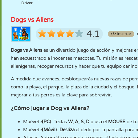
Driver
Dogs vs Aliens
4.1
Insertar
Dogs vs Aliens
es un divertido juego de acción y mejoras e
han secuestrado a inocentes mascotas. Tu misión es rescat
alienígenas, recoger recursos y hacer que tu equipo canino
A medida que avances, desbloquearás nuevas razas de perro
como la playa, el parque, la plaza de la ciudad y el bosque.
mejorar a tus perros es la clave para sobrevivir.
¿Cómo jugar a Dog vs Aliens?
Muévete
(PC
): Teclas
W, A, S, D
o usa el
MOUSE
de tu
Muévete
(Móvil
):
Desliza
el dedo por la pantalla para 
Atacar: Automático cuando te pones al lado de un e