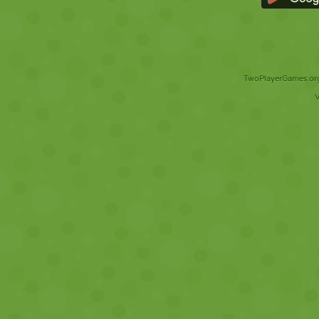
TwoPlayerGames.org 
V