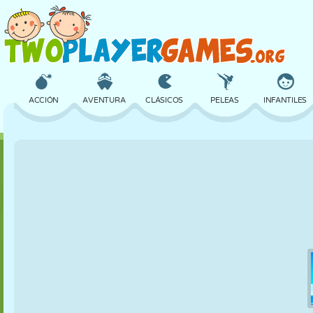
ACCIÓN
AVENTURA
CLÁSICOS
PELEAS
INFANTILES
3D
AVIONES
ALIENS
EQUILIBRIO
BALONCESTO
CASTILLOS
AJEDREZ
LOCOS
DEFENSA
DINOSAURIOS
CHICAS
GOLF
SALTOS
MATEMÁTICAS
LABERINTOS