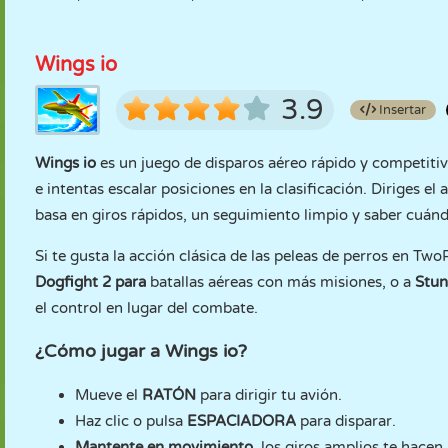
Wings io
3.9
Insertar
Wings io
es un juego de disparos aéreo rápido y competiti
e intentas escalar posiciones en la clasificación. Diriges el
basa en giros rápidos, un seguimiento limpio y saber cuándo
Si te gusta la acción clásica de las peleas de perros en T
Dogfight 2
para
batallas aéreas con más misiones, o a
Stun
el control en lugar del combate.
¿Cómo jugar a Wings io?
Mueve el
RATÓN
para dirigir tu avión.
Haz clic o pulsa
ESPACIADORA
para disparar.
Mantente en movimiento
, los giros amplios te hacen