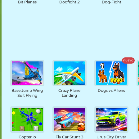
Bit Planes
Dogfight 2
Dog-Fight
nuevo
Base Jump Wing
Crazy Plane
Dogs vs Aliens
Suit Flying
Landing
Copter io
Fly Car Stunt 3
Urus City Driver