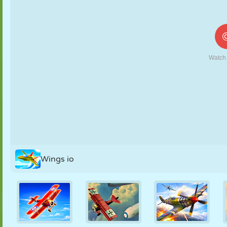
MARIONETAS
PUZZLE
REACCIÓN
RETRO
ROBOTS
ESTRATEGIA
ACROBACIAS
TANQUES
TENIS
TRES EN RAYA
Wings io