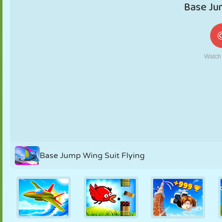
MARIONETAS
PUZZLE
REACCIÓN
RETRO
ROBOTS
ESTRATEGIA
ACROBACIAS
TANQUES
TENIS
TRES EN RAYA
Base Jump Wing Suit Flying