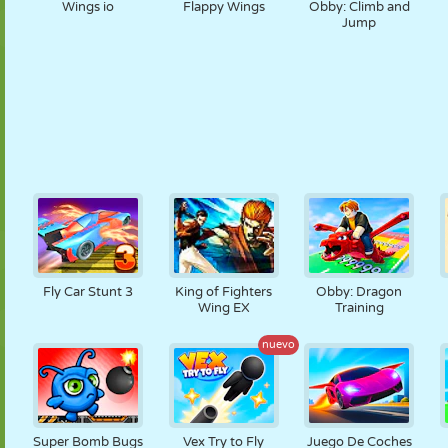
Wings io
Flappy Wings
Obby: Climb and
Jump
Fly Car Stunt 3
King of Fighters
Obby: Dragon
Wing EX
Training
nuevo
Super Bomb Bugs
Vex Try to Fly
Juego De Coches