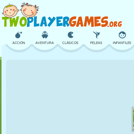
ACCIÓN
AVENTURA
CLÁSICOS
PELEAS
INFANTILES
3D
AVIONES
ALIENS
EQUILIBRIO
BALONCESTO
CASTILLOS
AJEDREZ
LOCOS
DEFENSA
DINOSAURIOS
CHICAS
GOLF
SALTOS
MATEMÁTICAS
LABERINTOS