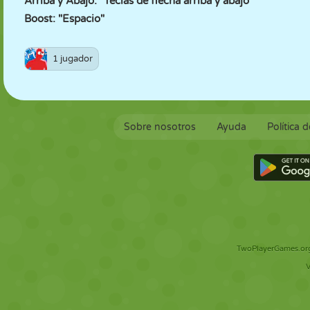
Arriba y Abajo: "Teclas de flecha arriba y abajo"
Boost: "Espacio"
1 jugador
Sobre nosotros
Ayuda
Política 
TwoPlayerGames.org 
V