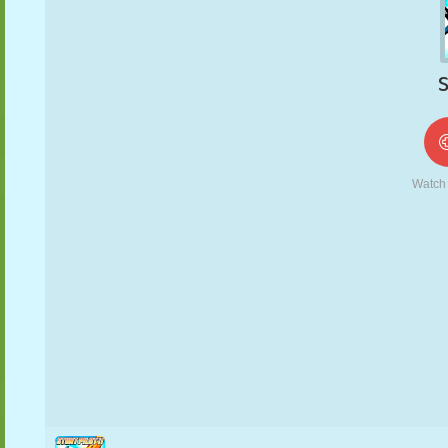
MARIONETAS
PUZZLE
REACCIÓN
RETRO
ROBOTS
ESTRATEGIA
ACROBACIAS
TANQUES
TENIS
TRES EN RAYA