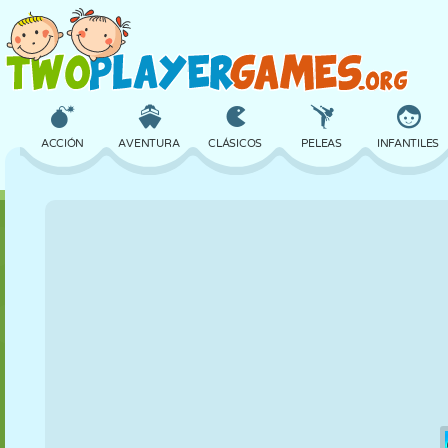
ACCIÓN
AVENTURA
CLÁSICOS
PELEAS
INFANTILES
3D
AVIONES
ALIENS
EQUILIBRIO
BALONCESTO
CASTILLOS
AJEDREZ
LOCOS
DEFENSA
DINOSAURIOS
CHICAS
GOLF
SALTOS
MATEMÁTICAS
LABERINTOS