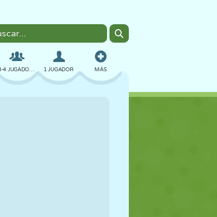
3-4 JUGADORES
1 JUGADOR
MÁS
BOMBAS
NAVEGADOR
COCHES
VUELO
COMIDA
DIVERTIDOS
PIXEL ART
PLATAFORMAS
PISCINA