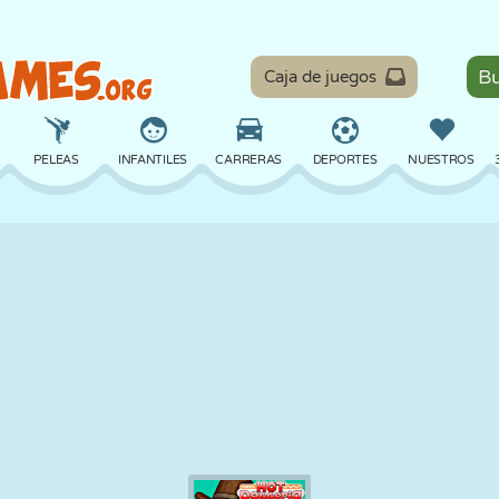
Caja de juegos
PELEAS
INFANTILES
CARRERAS
DEPORTES
NUESTROS
EQUILIBRIO
BALONCESTO
BATALLA
BILLAR
MESA
DEFENSA
DINOSAURIOS
CONDUCIR
EDUCATIVOS
ESCAPE
MATEMÁTICAS
LABERINTOS
MONSTRUOS
MOTOS
EN LÍNEA