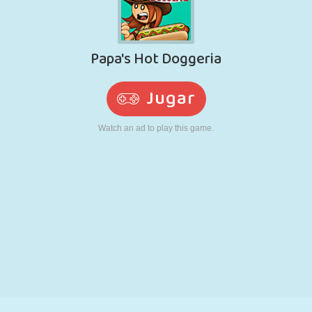
RETRO
ROBOTS
CORRER
ESCUELA
DISPAROS
TENIS
TRES EN RAYA
PANTALLA
TORRES
CAMIONES
TÁCTIL