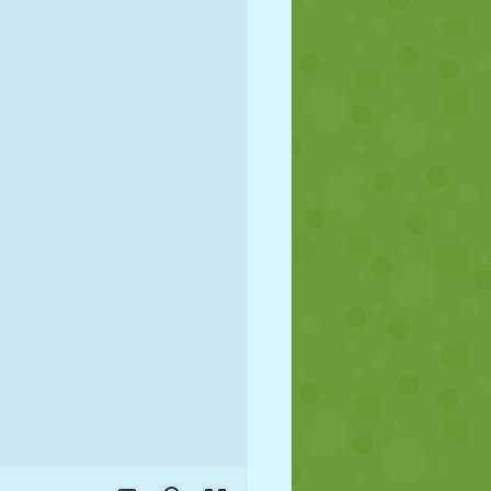
FÚTBOL
ESPACIALES
STICKMAN
GUERRA
LUCHA
ZOMBIES