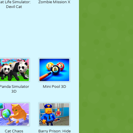
at Life Simulator:
Zombie Mission X
Devil Cat
Panda Simulator
Mini Pool 3D
3D
Cat Chaos
Barry Prison: Hide