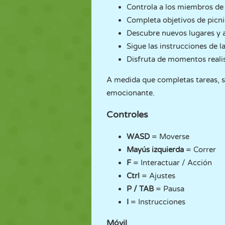
Controla a los miembros de l
Completa objetivos de picnic
Descubre nuevos lugares y a
Sigue las instrucciones de l
Disfruta de momentos realist
A medida que completas tareas, s
emocionante.
Controles
WASD
= Moverse
Mayús izquierda
= Correr
F
= Interactuar / Acción
Ctrl
= Ajustes
P / TAB
= Pausa
I
= Instrucciones
Móvil