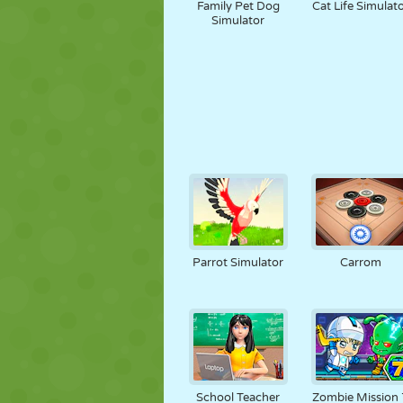
Family Pet Dog
Cat Life Simulat
Simulator
Parrot Simulator
Carrom
School Teacher
Zombie Mission 