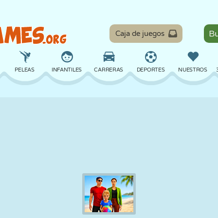
Caja de juegos
PELEAS
INFANTILES
CARRERAS
DEPORTES
NUESTROS
EQUILIBRIO
BALONCESTO
BATALLA
BILLAR
MESA
DEFENSA
DINOSAURIOS
CONDUCIR
EDUCATIVOS
ESCAPE
MATEMÁTICAS
LABERINTOS
MONSTRUOS
MOTOS
EN LÍNEA