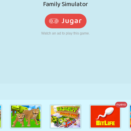
RETRO
ROBOTS
CORRER
ESCUELA
DISPAROS
TENIS
TRES EN RAYA
PANTALLA
TORRES
CAMIONES
TÁCTIL
nuevo