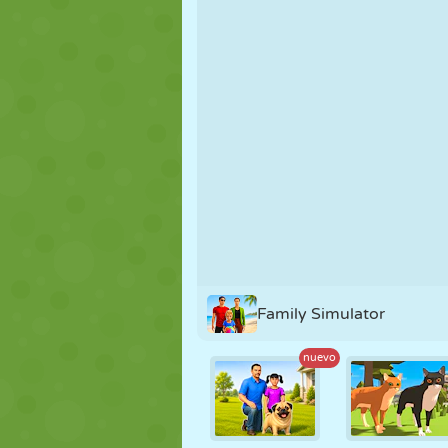
MARIONETAS
PUZZLE
REACCIÓN
ESTRATEGIA
ACROBACIAS
TANQUES
Family Simulator
nuevo