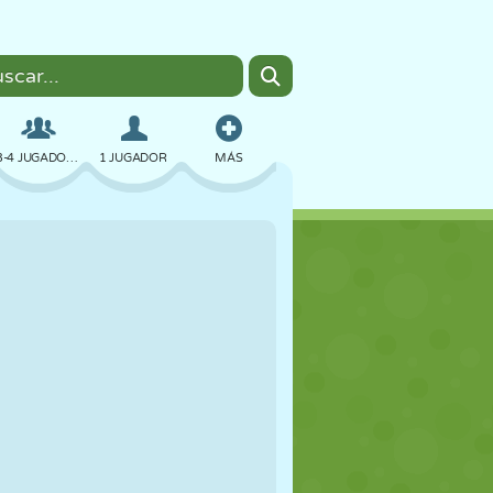
3-4 JUGADORES
1 JUGADOR
MÁS
BOMBAS
NAVEGADOR
COCHES
VUELO
COMIDA
DIVERTIDOS
PIXEL ART
PLATAFORMAS
PISCINA