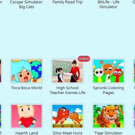
or
Cougar Simulator:
Family Road Trip
BitLife - Life
C
Big Cats
Simulator
nuevo
Toca Boca World
High School
Sprunki Coloring
Teacher Games Life
Pages
7
Hearth Land
Dino Meat Hunt
Tiger Simulator