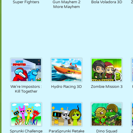
Super Fighters
Gun Mayhem 2
Bola Voladora 3D
More Mayhem
We're Impostors :
Hydro Racing 3D
Zombie Mission 3
Kill Together
Sprunki Challenge
ParaSprunki Retake
Dino Squad