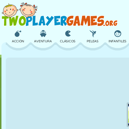
ACCIÓN
AVENTURA
CLÁSICOS
PELEAS
INFANTILES
3D
AVIONES
ALIENS
EQUILIBRIO
BALONCESTO
CASTILLOS
AJEDREZ
LOCOS
DEFENSA
DINOSAURIOS
CHICAS
GOLF
SALTOS
MATEMÁTICAS
LABERINTOS