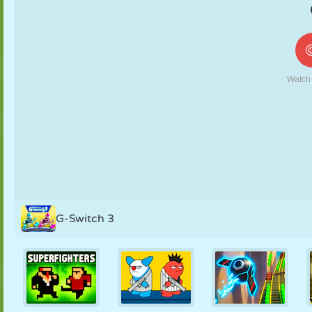
MARIONETAS
PUZZLE
REACCIÓN
RETRO
ROBOTS
ESTRATEGIA
ACROBACIAS
TANQUES
TENIS
TRES EN RAYA
G-Switch 3