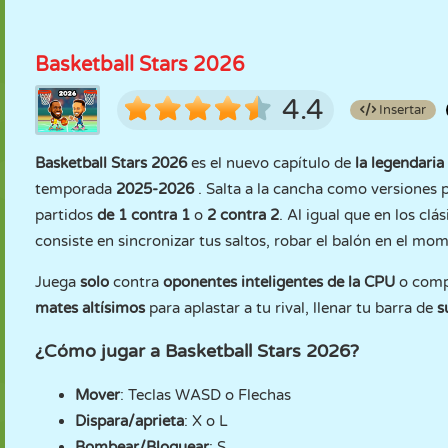
Basketball Stars 2026
4.4
Insertar
Basketball Stars 2026
es el nuevo capítulo de
la legendaria
temporada
2025-2026
. Salta a la cancha como versiones 
partidos
de 1 contra 1
o
2 contra 2
. Al igual que en los clá
consiste en sincronizar tus saltos, robar el balón en el mo
Juega
solo
contra
oponentes inteligentes de la CPU
o comp
mates altísimos
para aplastar a tu rival, llenar tu barra de
s
¿Cómo jugar a Basketball Stars 2026?
Mover
: Teclas WASD o Flechas
Dispara/aprieta
: X o L
Bombear/Bloquear
: S