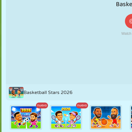
MARIONETAS
PUZZLE
REACCIÓN
RETRO
ROBOTS
ESTRATEGIA
ACROBACIAS
TANQUES
TENIS
TRES EN RAYA
Basketball Stars 2026
nuevo
nuevo