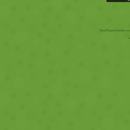
TwoPlayerGames.org 
V