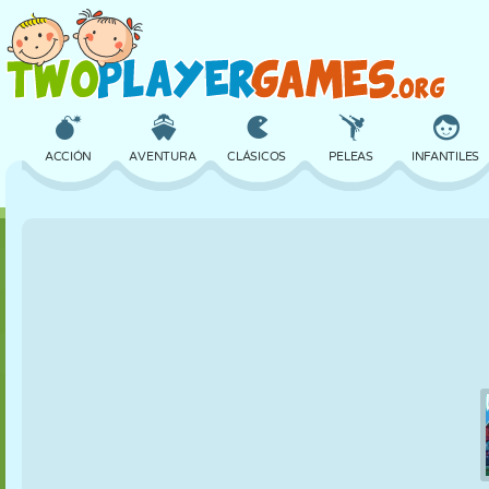
ACCIÓN
AVENTURA
CLÁSICOS
PELEAS
INFANTILES
3D
AVIONES
ALIENS
EQUILIBRIO
BALONCESTO
CASTILLOS
AJEDREZ
LOCOS
DEFENSA
DINOSAURIOS
CHICAS
GOLF
SALTOS
MATEMÁTICAS
LABERINTOS