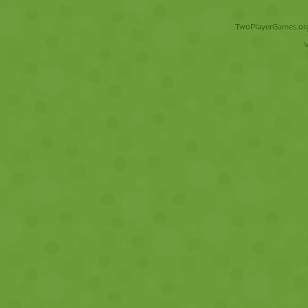
TwoPlayerGames.org 
V