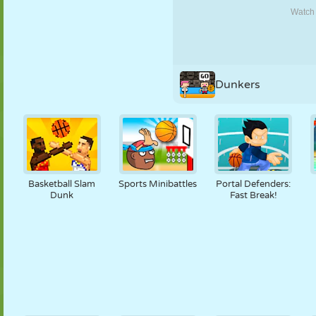
MARIONETAS
PUZZLE
REACCIÓN
RETRO
ROBOTS
ESTRATEGIA
ACROBACIAS
TANQUES
TENIS
TRES EN RAYA
Dunkers
Basketball Slam
Sports Minibattles
Portal Defenders:
Dunk
Fast Break!