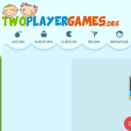
ACCIÓN
AVENTURA
CLÁSICOS
PELEAS
INFANTILES
3D
AVIONES
ALIENS
EQUILIBRIO
BALONCESTO
CASTILLOS
AJEDREZ
LOCOS
DEFENSA
DINOSAURIOS
CHICAS
GOLF
SALTOS
MATEMÁTICAS
LABERINTOS