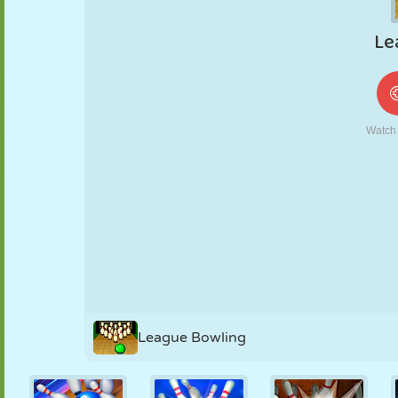
MARIONETAS
PUZZLE
REACCIÓN
RETRO
ROBOTS
ESTRATEGIA
ACROBACIAS
TANQUES
TENIS
TRES EN RAYA
League Bowling