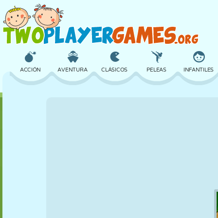
ACCIÓN
AVENTURA
CLÁSICOS
PELEAS
INFANTILES
3D
AVIONES
ALIENS
EQUILIBRIO
BALONCESTO
CASTILLOS
AJEDREZ
LOCOS
DEFENSA
DINOSAURIOS
CHICAS
GOLF
SALTOS
MATEMÁTICAS
LABERINTOS