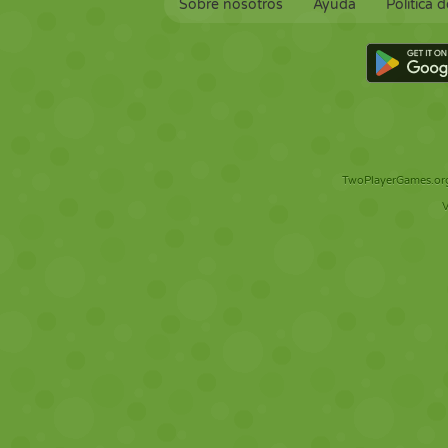
Sobre nosotros
Ayuda
Política 
TwoPlayerGames.org 
V