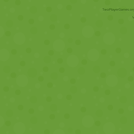
TwoPlayerGames.org 
V