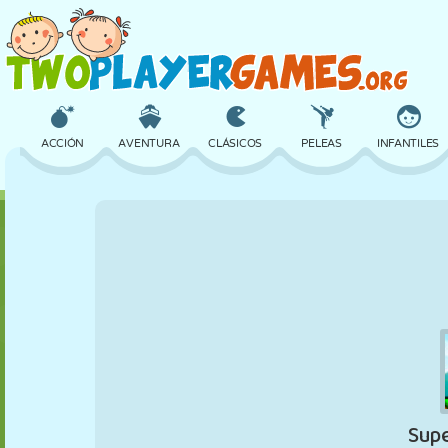
ACCIÓN
AVENTURA
CLÁSICOS
PELEAS
INFANTILES
3D
AVIONES
ALIENS
EQUILIBRIO
BALONCESTO
CASTILLOS
AJEDREZ
LOCOS
DEFENSA
DINOSAURIOS
CHICAS
GOLF
SALTOS
MATEMÁTICAS
LABERINTOS