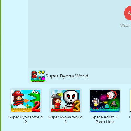
MARIONETAS
PUZZLE
REACCIÓN
RETRO
ROBOTS
ESTRATEGIA
ACROBACIAS
TANQUES
TENIS
TRES EN RAYA
Super Ryona World
Super Ryona World
Super Ryona World
Space Adrift 2:
L
2
3
Black Hole