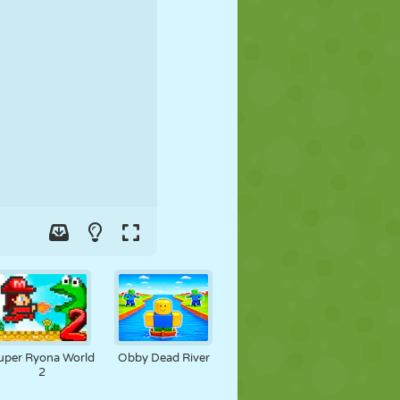
FÚTBOL
ESPACIALES
STICKMAN
GUERRA
LUCHA
ZOMBIES
uper Ryona World
Obby Dead River
2