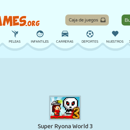
Caja de juegos
PELEAS
INFANTILES
CARRERAS
DEPORTES
NUESTROS
EQUILIBRIO
BALONCESTO
BATALLA
BILLAR
MESA
DEFENSA
DINOSAURIOS
CONDUCIR
EDUCATIVOS
ESCAPE
MATEMÁTICAS
LABERINTOS
MONSTRUOS
MOTOS
EN LÍNEA