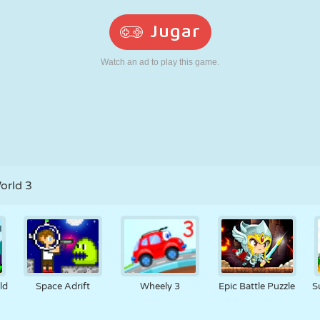
RETRO
ROBOTS
CORRER
ESCUELA
DISPAROS
TENIS
TRES EN RAYA
PANTALLA
TORRES
CAMIONES
TÁCTIL
orld 3
ld
Space Adrift
Wheely 3
Epic Battle Puzzle
S