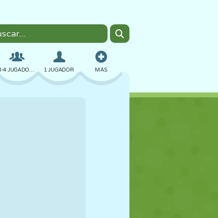
3-4 JUGADORES
1 JUGADOR
MÁS
BOMBAS
NAVEGADOR
COCHES
VUELO
COMIDA
DIVERTIDOS
PIXEL ART
PLATAFORMAS
PISCINA