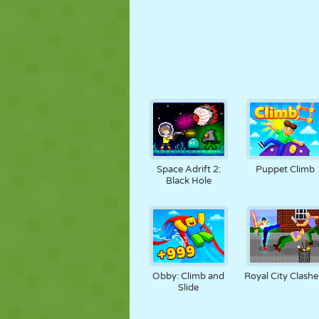
Space Adrift 2:
Puppet Climb
Black Hole
Obby: Climb and
Royal City Clashe
Slide