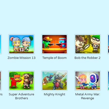
Zombie Mission 13
Temple of Boom
Bob the Robber 2
rs
Super Adventure
Mighty Knight
Metal Army War:
Brothers
Revenge