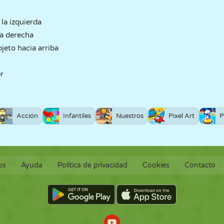
la izquierda
la derecha
bjeto hacia arriba
r
Acción
Infantiles
Nuestros
Pixel Art
P
os
Ayuda
Política de privacidad
Cookies
Contacto