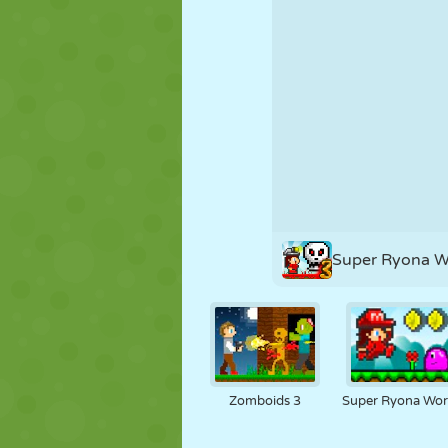
MARIONETAS
PUZZLE
REACCIÓN
ESTRATEGIA
ACROBACIAS
TANQUES
Super Ryona W
Zomboids 3
Super Ryona Wor