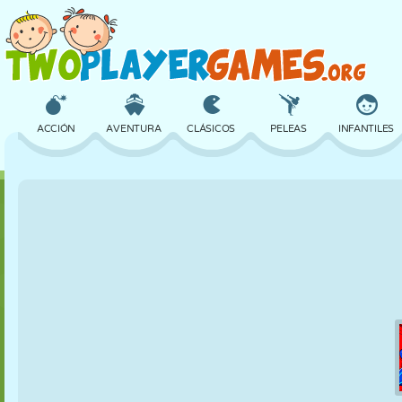
ACCIÓN
AVENTURA
CLÁSICOS
PELEAS
INFANTILES
3D
AVIONES
ALIENS
EQUILIBRIO
BALONCESTO
CASTILLOS
AJEDREZ
LOCOS
DEFENSA
DINOSAURIOS
CHICAS
GOLF
SALTOS
MATEMÁTICAS
LABERINTOS