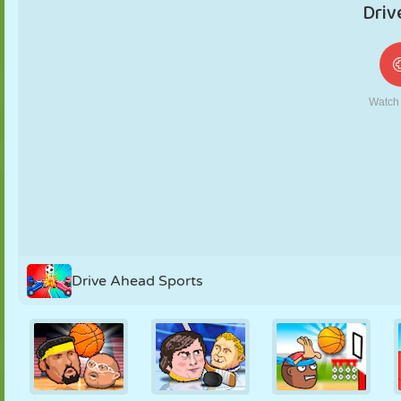
MARIONETAS
PUZZLE
REACCIÓN
RETRO
ROBOTS
ESTRATEGIA
ACROBACIAS
TANQUES
TENIS
TRES EN RAYA
Drive Ahead Sports