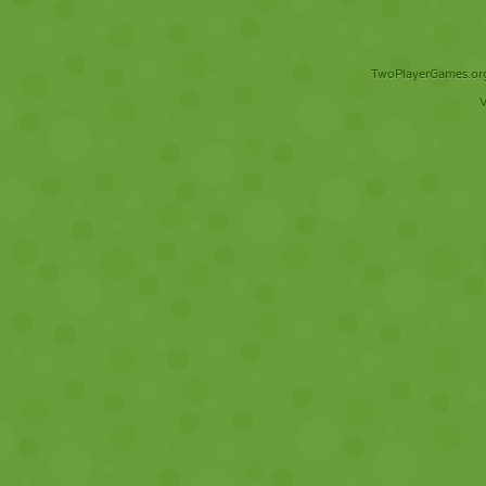
TwoPlayerGames.org 
V