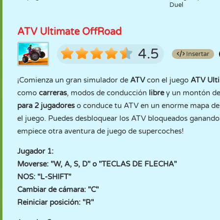
Duel
ATV Ultimate OffRoad
4.5
Insertar
¡Comienza un gran simulador de
ATV
con el juego
ATV Ult
como
carreras
, modos de conducción
libre
y un montón de c
para 2 jugadores
o conduce tu ATV en un enorme mapa de c
el juego. Puedes desbloquear los ATV bloqueados ganando d
empiece otra aventura de juego de supercoches!
Jugador 1:
Moverse: "W, A, S, D" o "TECLAS DE FLECHA"
NOS: "L-SHIFT"
Cambiar de cámara: "C"
Reiniciar posición: "R"