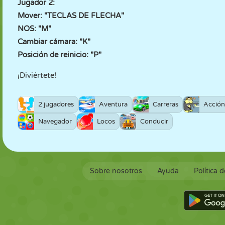
Jugador 2:
Mover: "TECLAS DE FLECHA"
NOS: "M"
Cambiar cámara: "K"
Posición de reinicio: "P"
¡Diviértete!
2 jugadores
Aventura
Carreras
Acción
Navegador
Locos
Conducir
Sobre nosotros
Ayuda
Política 