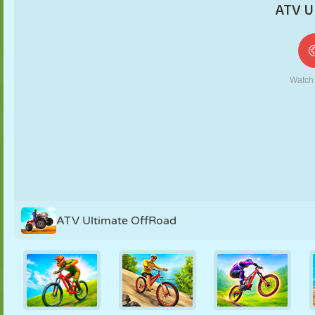
MARIONETAS
PUZZLE
REACCIÓN
RETRO
ROBOTS
ESTRATEGIA
ACROBACIAS
TANQUES
TENIS
TRES EN RAYA
ATV Ultimate OffRoad