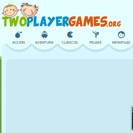
ACCIÓN
AVENTURA
CLÁSICOS
PELEAS
INFANTILES
3D
AVIONES
ALIENS
EQUILIBRIO
BALONCESTO
CASTILLOS
AJEDREZ
LOCOS
DEFENSA
DINOSAURIOS
CHICAS
GOLF
SALTOS
MATEMÁTICAS
LABERINTOS