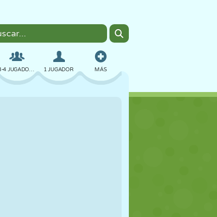
3-4 JUGADORES
1 JUGADOR
MÁS
BOMBAS
NAVEGADOR
COCHES
VUELO
COMIDA
DIVERTIDOS
PIXEL ART
PLATAFORMAS
PISCINA