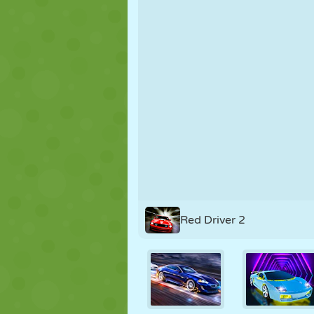
MARIONETAS
PUZZLE
REACCIÓN
ESTRATEGIA
ACROBACIAS
TANQUES
Red Driver 2