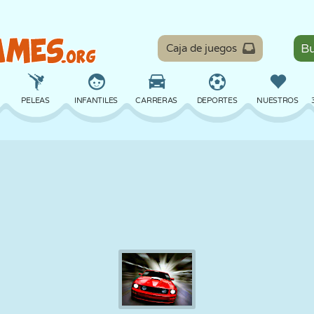
Caja de juegos
PELEAS
INFANTILES
CARRERAS
DEPORTES
NUESTROS
EQUILIBRIO
BALONCESTO
BATALLA
BILLAR
MESA
DEFENSA
DINOSAURIOS
CONDUCIR
EDUCATIVOS
ESCAPE
MATEMÁTICAS
LABERINTOS
MONSTRUOS
MOTOS
EN LÍNEA