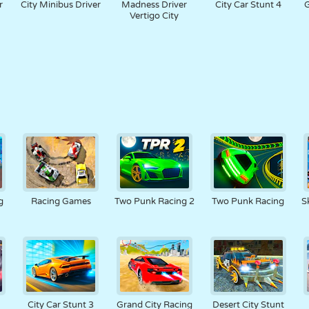
r
City Minibus Driver
Madness Driver
City Car Stunt 4
G
Vertigo City
g
Racing Games
Two Punk Racing 2
Two Punk Racing
S
City Car Stunt 3
Grand City Racing
Desert City Stunt