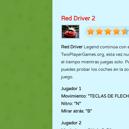
Red Driver 2
Red Driver
Legend continúa con el
TwoPlayerGames.org, esta vez nue
el tiempo mientras juegas solo. P
puedes probar los coches en la z
juego.
Jugador 1
Movimiento: "TECLAS DE FLECH
Nitro: "N"
Mirar atrás: "B"
Jugador 2