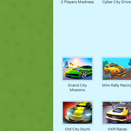
2 Players Madness
Cyber City Drive
Grand City
Mini Rally Racin
Missions
Old City Stunt
VXR Races