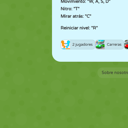
Movimiento: "W, A, S, D"
Nitro: "T"
Mirar atrás: "C"
Reiniciar nivel: "R"
2 jugadores
Carreras
Sobre nosotr