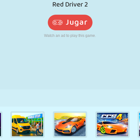
RETRO
ROBOTS
CORRER
ESCUELA
DISPAROS
TENIS
TRES EN RAYA
PANTALLA
TORRES
CAMIONES
TÁCTIL