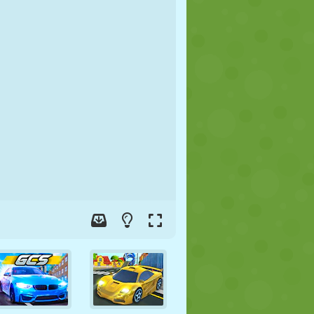
FÚTBOL
ESPACIALES
STICKMAN
GUERRA
LUCHA
ZOMBIES