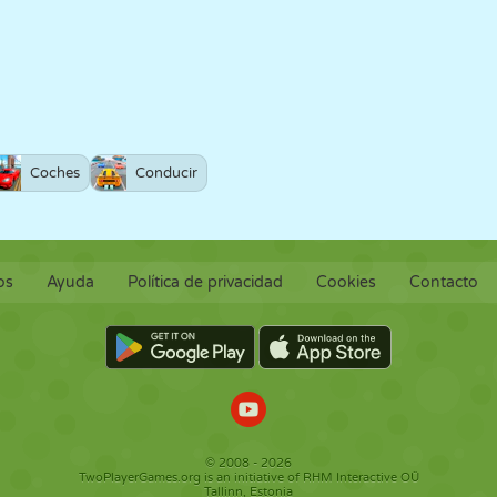
Coches
Conducir
os
Ayuda
Política de privacidad
Cookies
Contacto
© 2008 - 2026
TwoPlayerGames.org is an initiative of RHM Interactive OÜ
Tallinn, Estonia