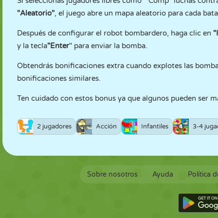
Si seleccionas jugadores libres como
"
Comp" luchas contra 
"Aleatorio"
, el juego abre un mapa aleatorio para cada bata
Después de configurar el robot bombardero, haga clic en
"
y la tecla
"Enter
" para enviar la bomba.
Obtendrás bonificaciones extra cuando explotes las bomba
bonificaciones similares.
Ten cuidado con estos bonus ya que algunos pueden ser mal
2 jugadores
Acción
Infantiles
3-4 juga
Sobre nosotros
Ayuda
Política 