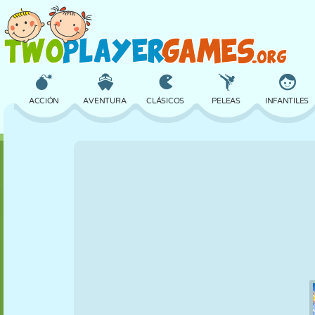
ACCIÓN
AVENTURA
CLÁSICOS
PELEAS
INFANTILES
3D
AVIONES
ALIENS
EQUILIBRIO
BALONCESTO
CASTILLOS
AJEDREZ
LOCOS
DEFENSA
DINOSAURIOS
CHICAS
GOLF
SALTOS
MATEMÁTICAS
LABERINTOS