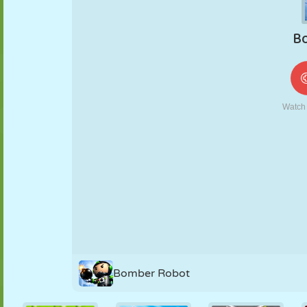
MARIONETAS
PUZZLE
REACCIÓN
RETRO
ROBOTS
ESTRATEGIA
ACROBACIAS
TANQUES
TENIS
TRES EN RAYA
Bomber Robot