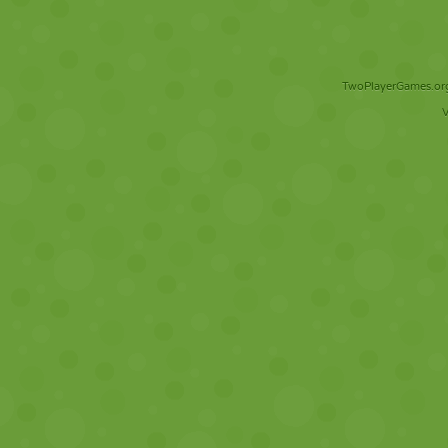
TwoPlayerGames.org 
V