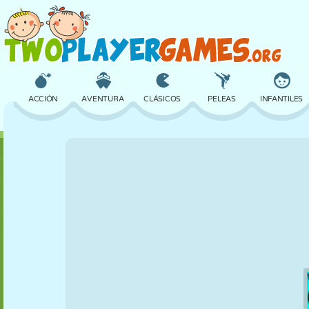
ACCIÓN
AVENTURA
CLÁSICOS
PELEAS
INFANTILES
3D
AVIONES
ALIENS
EQUILIBRIO
BALONCESTO
CASTILLOS
AJEDREZ
LOCOS
DEFENSA
DINOSAURIOS
CHICAS
GOLF
SALTOS
MATEMÁTICAS
LABERINTOS