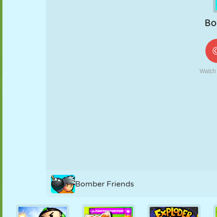
MARIONETAS
PUZZLE
REACCIÓN
RETRO
ROBOTS
ESTRATEGIA
ACROBACIAS
TANQUES
TENIS
TRES EN RAYA
Bomber Friends