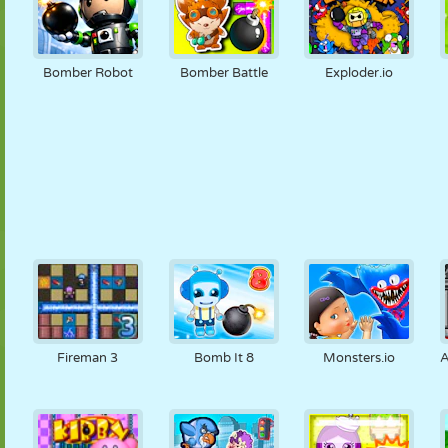
Bomber Robot
Bomber Battle
Exploder.io
Fireman 3
Bomb It 8
Monsters.io
A