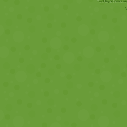
TwoPlayerGames.org 
V