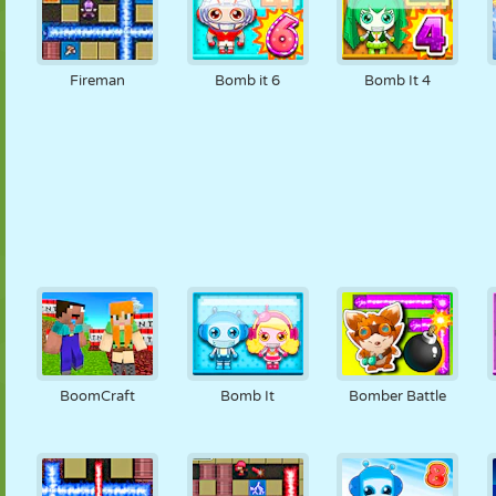
Fireman
Bomb it 6
Bomb It 4
BoomCraft
Bomb It
Bomber Battle