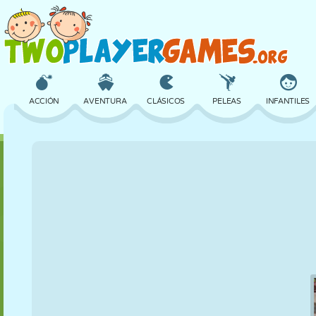
ACCIÓN
AVENTURA
CLÁSICOS
PELEAS
INFANTILES
3D
AVIONES
ALIENS
EQUILIBRIO
BALONCESTO
CASTILLOS
AJEDREZ
LOCOS
DEFENSA
DINOSAURIOS
CHICAS
GOLF
SALTOS
MATEMÁTICAS
LABERINTOS