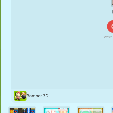
MARIONETAS
PUZZLE
REACCIÓN
RETRO
ROBOTS
ESTRATEGIA
ACROBACIAS
TANQUES
TENIS
TRES EN RAYA
Bomber 3D