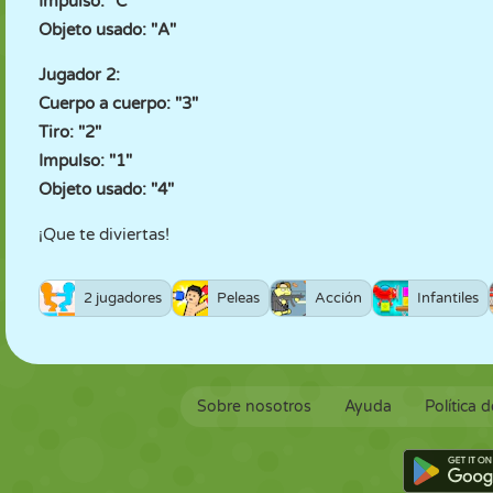
Impulso: "C"
Objeto usado: "A"
Jugador 2:
Cuerpo a cuerpo: "3"
Tiro: "2"
Impulso: "1"
Objeto usado: "4"
¡Que te diviertas!
2 jugadores
Peleas
Acción
Infantiles
Sobre nosotros
Ayuda
Política 