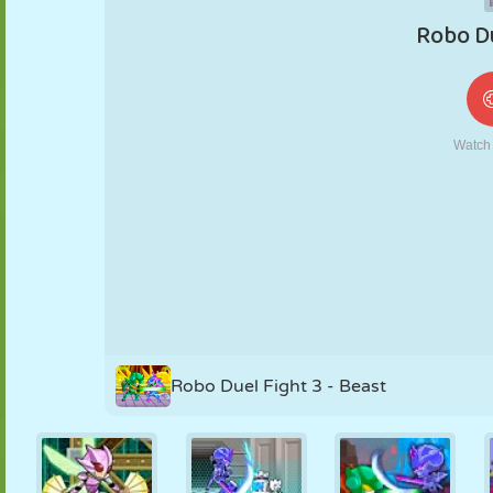
MARIONETAS
PUZZLE
REACCIÓN
RETRO
ROBOTS
ESTRATEGIA
ACROBACIAS
TANQUES
TENIS
TRES EN RAYA
Robo Duel Fight 3 - Beast