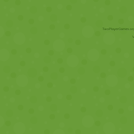
TwoPlayerGames.org 
V