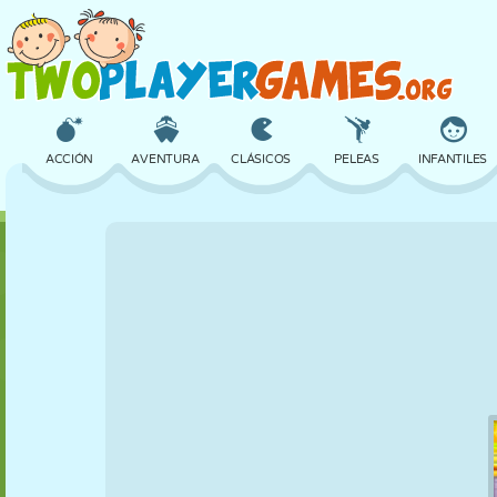
ACCIÓN
AVENTURA
CLÁSICOS
PELEAS
INFANTILES
3D
AVIONES
ALIENS
EQUILIBRIO
BALONCESTO
CASTILLOS
AJEDREZ
LOCOS
DEFENSA
DINOSAURIOS
CHICAS
GOLF
SALTOS
MATEMÁTICAS
LABERINTOS