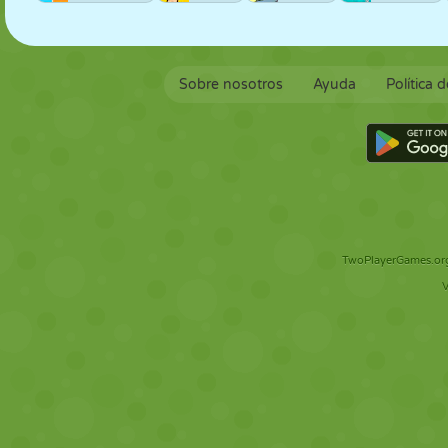
Sobre nosotros
Ayuda
Política 
TwoPlayerGames.org 
V