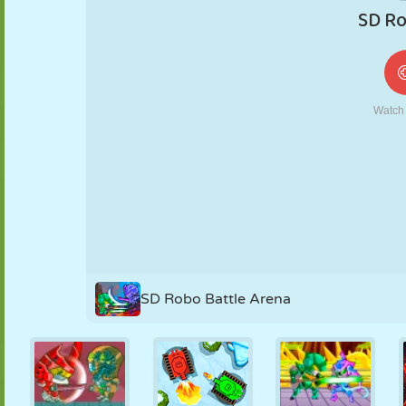
MARIONETAS
PUZZLE
REACCIÓN
RETRO
ROBOTS
ESTRATEGIA
ACROBACIAS
TANQUES
TENIS
TRES EN RAYA
SD Robo Battle Arena