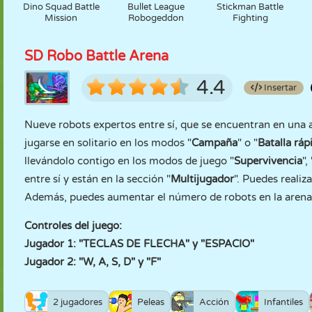
Dino Squad Battle
Bullet League
Stickman Battle
Mission
Robogeddon
Fighting
SD Robo Battle Arena
4.4
Insertar
Nueve robots expertos entre sí, que se encuentran en una 
jugarse en solitario en los modos "
Campaña
" o "
Batalla ráp
llevándolo contigo en los modos de juego "
Supervivencia
", 
entre sí y están en la sección "
Multijugador
". Puedes realiz
Además, puedes aumentar el número de robots en la arena 
Controles del juego:
Jugador 1: "TECLAS DE FLECHA" y "ESPACIO"
Jugador 2: "W, A, S, D" y "F"
2 jugadores
Peleas
Acción
Infantiles