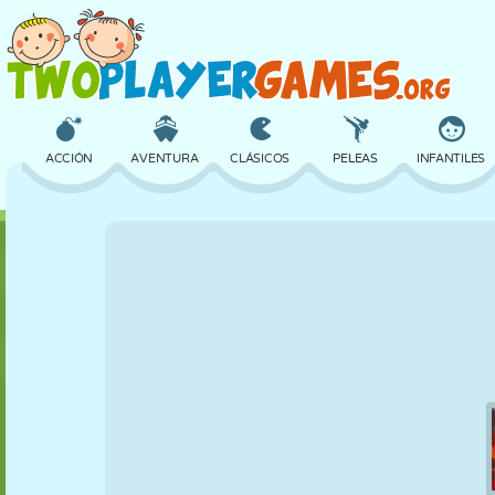
ACCIÓN
AVENTURA
CLÁSICOS
PELEAS
INFANTILES
3D
AVIONES
ALIENS
EQUILIBRIO
BALONCESTO
CASTILLOS
AJEDREZ
LOCOS
DEFENSA
DINOSAURIOS
CHICAS
GOLF
SALTOS
MATEMÁTICAS
LABERINTOS