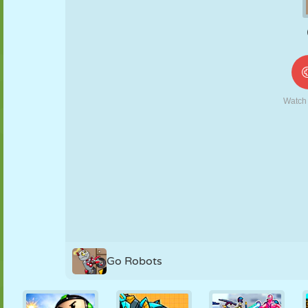
MARIONETAS
PUZZLE
REACCIÓN
RETRO
ROBOTS
ESTRATEGIA
ACROBACIAS
TANQUES
TENIS
TRES EN RAYA
Go Robots