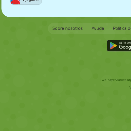
Sobre nosotros
Ayuda
Política 
TwoPlayerGames.org 
V