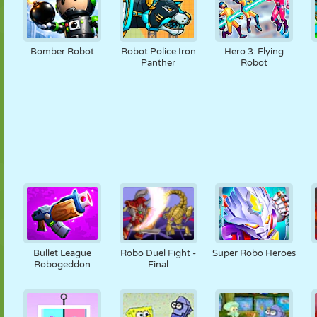
Bomber Robot
Robot Police Iron
Hero 3: Flying
Panther
Robot
Bullet League
Robo Duel Fight -
Super Robo Heroes
Robogeddon
Final