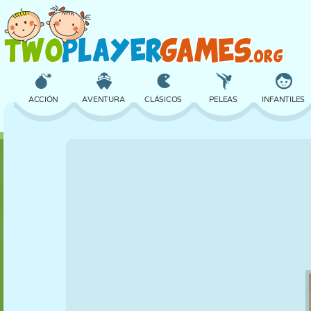
ACCIÓN
AVENTURA
CLÁSICOS
PELEAS
INFANTILES
3D
AVIONES
ALIENS
EQUILIBRIO
BALONCESTO
CASTILLOS
AJEDREZ
LOCOS
DEFENSA
DINOSAURIOS
CHICAS
GOLF
SALTOS
MATEMÁTICAS
LABERINTOS