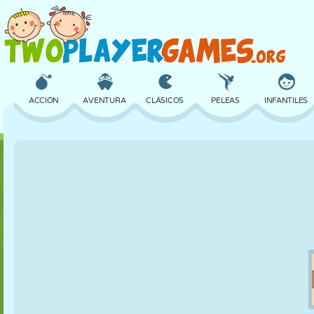
ACCIÓN
AVENTURA
CLÁSICOS
PELEAS
INFANTILES
3D
AVIONES
ALIENS
EQUILIBRIO
BALONCESTO
CASTILLOS
AJEDREZ
LOCOS
DEFENSA
DINOSAURIOS
CHICAS
GOLF
SALTOS
MATEMÁTICAS
LABERINTOS