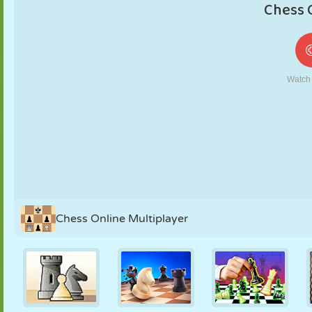
MARIONETAS
PUZZLE
REACCIÓN
RETRO
ROBOTS
ESTRATEGIA
ACROBACIAS
TANQUES
TENIS
TRES EN RAYA
Chess Online Multiplayer