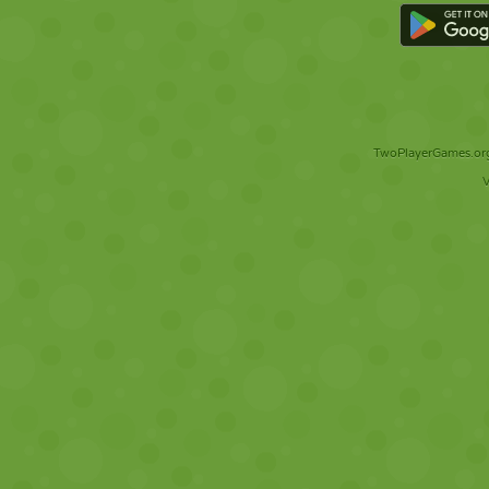
TwoPlayerGames.org 
V