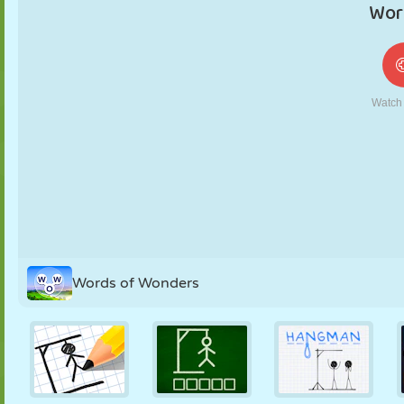
MARIONETAS
PUZZLE
REACCIÓN
RETRO
ROBOTS
ESTRATEGIA
ACROBACIAS
TANQUES
TENIS
TRES EN RAYA
Words of Wonders