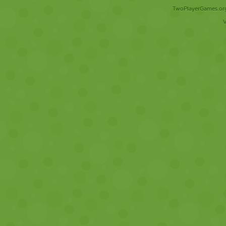
TwoPlayerGames.org 
V