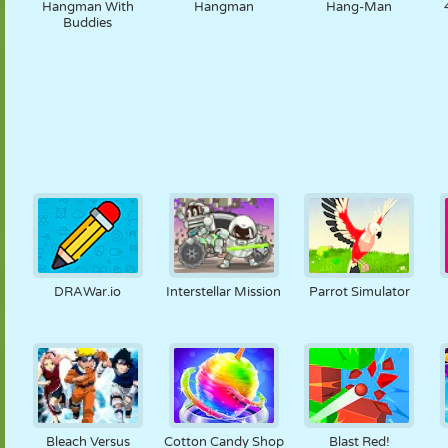
Hangman With
Hangman
Hang-Man
Buddies
DRAWar.io
Interstellar Mission
Parrot Simulator
Bleach Versus
Cotton Candy Shop
Blast Red!