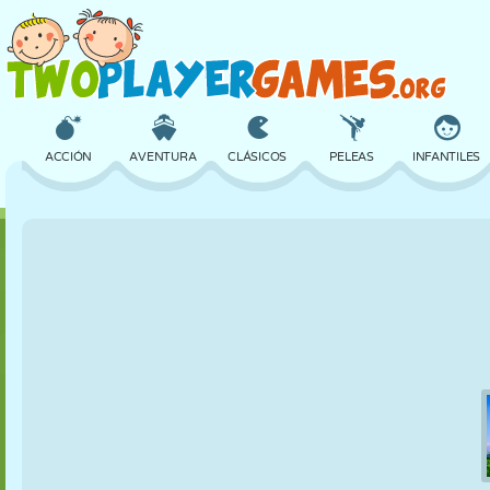
ACCIÓN
AVENTURA
CLÁSICOS
PELEAS
INFANTILES
3D
AVIONES
ALIENS
EQUILIBRIO
BALONCESTO
CASTILLOS
AJEDREZ
LOCOS
DEFENSA
DINOSAURIOS
CHICAS
GOLF
SALTOS
MATEMÁTICAS
LABERINTOS