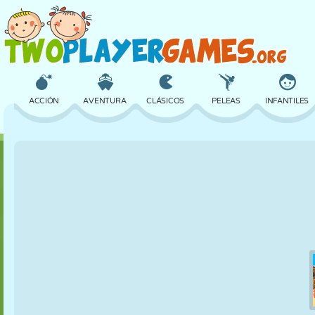
ACCIÓN
AVENTURA
CLÁSICOS
PELEAS
INFANTILES
3D
AVIONES
ALIENS
EQUILIBRIO
BALONCESTO
CASTILLOS
AJEDREZ
LOCOS
DEFENSA
DINOSAURIOS
CHICAS
GOLF
SALTOS
MATEMÁTICAS
LABERINTOS