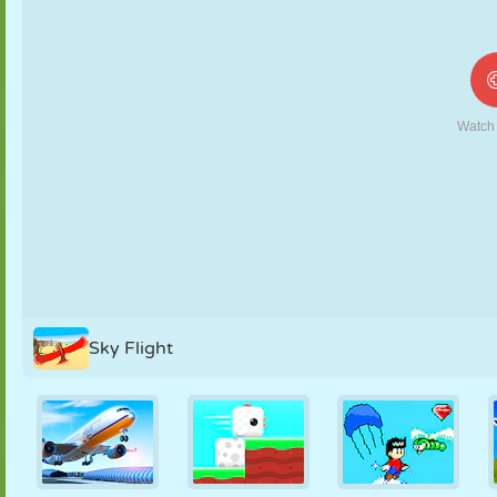
MARIONETAS
PUZZLE
REACCIÓN
RETRO
ROBOTS
ESTRATEGIA
ACROBACIAS
TANQUES
TENIS
TRES EN RAYA
Sky Flight