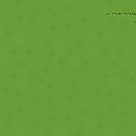
TwoPlayerGames.org 
V