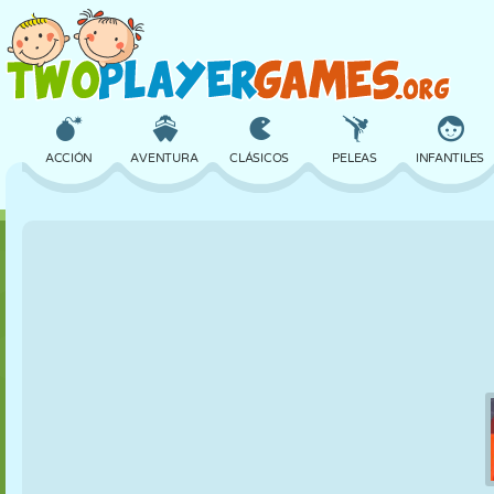
ACCIÓN
AVENTURA
CLÁSICOS
PELEAS
INFANTILES
3D
AVIONES
ALIENS
EQUILIBRIO
BALONCESTO
CASTILLOS
AJEDREZ
LOCOS
DEFENSA
DINOSAURIOS
CHICAS
GOLF
SALTOS
MATEMÁTICAS
LABERINTOS