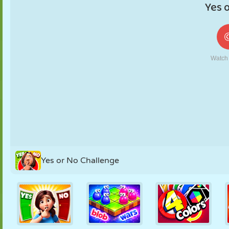
MARIONETAS
PUZZLE
REACCIÓN
RETRO
ROBOTS
ESTRATEGIA
ACROBACIAS
TANQUES
TENIS
TRES EN RAYA
Yes or No Challenge