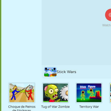
MARIONETAS
PUZZLE
REACCIÓN
RETRO
ROBOTS
ESTRATEGIA
ACROBACIAS
TANQUES
TENIS
TRES EN RAYA
Stick Wars
Choque de Reinos
Tug of War Zombie
Territory War
de Stickman