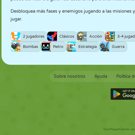
Desbloquea más fases y enemigos jugando a las misiones y 
jugar.
2 jugadores
Clásicos
Acción
3-4 jugad
Bombas
Retro
Estrategia
Guerra
Sobre nosotros
Ayuda
Política 
TwoPlayerGames.org 