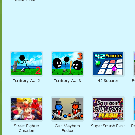
Territory War 2
Territory War 3
42 Squares
R
Street Fighter
Gun Mayhem
Super Smash Flash
P
Creation
Redux