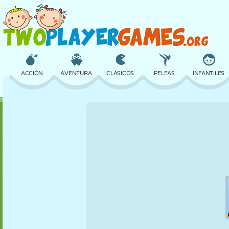
ACCIÓN
AVENTURA
CLÁSICOS
PELEAS
INFANTILES
3D
AVIONES
ALIENS
EQUILIBRIO
BALONCESTO
CASTILLOS
AJEDREZ
LOCOS
DEFENSA
DINOSAURIOS
CHICAS
GOLF
SALTOS
MATEMÁTICAS
LABERINTOS