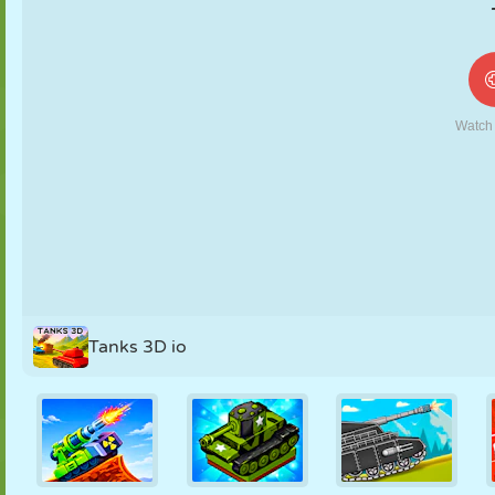
MARIONETAS
PUZZLE
REACCIÓN
RETRO
ROBOTS
ESTRATEGIA
ACROBACIAS
TANQUES
TENIS
TRES EN RAYA
Tanks 3D io