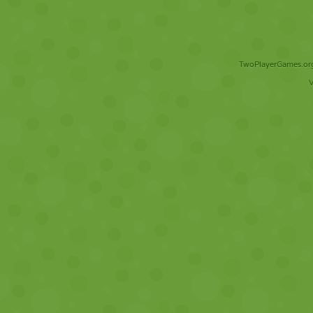
TwoPlayerGames.org 
V