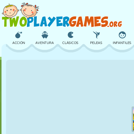
ACCIÓN
AVENTURA
CLÁSICOS
PELEAS
INFANTILES
3D
AVIONES
ALIENS
EQUILIBRIO
BALONCESTO
CASTILLOS
AJEDREZ
LOCOS
DEFENSA
DINOSAURIOS
CHICAS
GOLF
SALTOS
MATEMÁTICAS
LABERINTOS