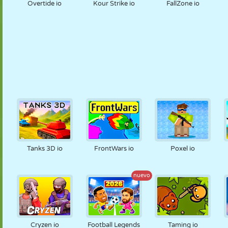
Overtide io
Kour Strike io
FallZone io
Tanks 3D io
FrontWars io
Poxel io
nuevo
Cryzen io
Football Legends
Taming io