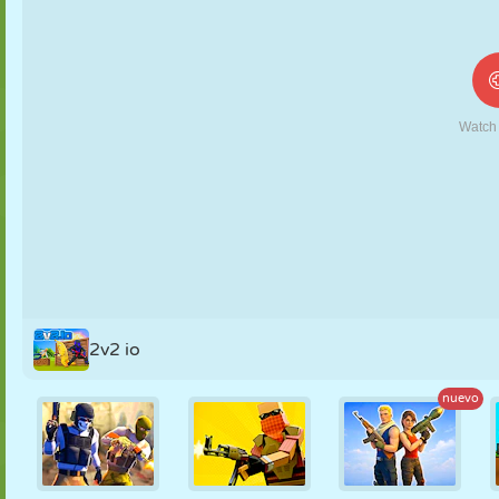
MARIONETAS
PUZZLE
REACCIÓN
RETRO
ROBOTS
ESTRATEGIA
ACROBACIAS
TANQUES
TENIS
TRES EN RAYA
2v2 io
nuevo