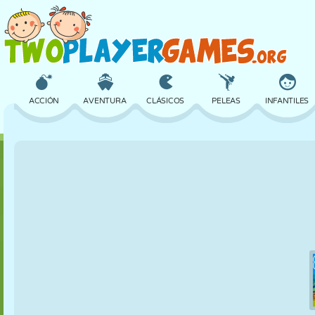
ACCIÓN
AVENTURA
CLÁSICOS
PELEAS
INFANTILES
3D
AVIONES
ALIENS
EQUILIBRIO
BALONCESTO
CASTILLOS
AJEDREZ
LOCOS
DEFENSA
DINOSAURIOS
CHICAS
GOLF
SALTOS
MATEMÁTICAS
LABERINTOS