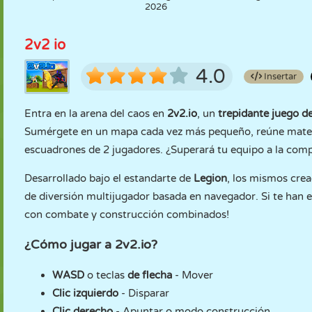
2026
2v2 io
4.0
Insertar
Entra en la arena del caos en
2v2.io
, un
trepidante juego de
Sumérgete en un mapa cada vez más pequeño, reúne materi
escuadrones de 2 jugadores. ¿Superará tu equipo a la co
Desarrollado bajo el estandarte de
Legion
, los mismos cre
de diversión multijugador basada en navegador. Si te han 
con combate y construcción combinados!
¿Cómo jugar a 2v2.io?
WASD
o teclas
de flecha
- Mover
Clic izquierdo
- Disparar
Clic derecho
- Apuntar o modo construcción