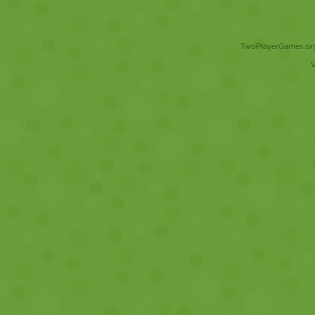
TwoPlayerGames.org 
V