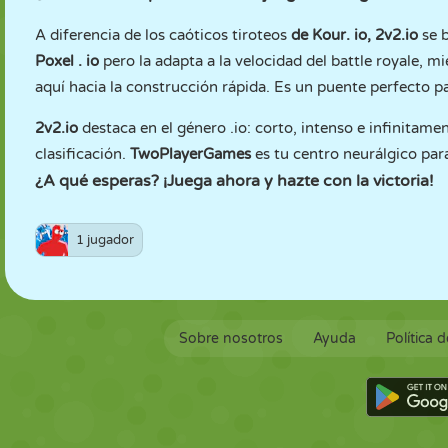
A diferencia de los caóticos tiroteos
de Kour.
io, 2v2.io
se 
Poxel
.
io
pero la adapta a la velocidad del battle royale, 
aquí hacia la construcción rápida. Es un puente perfecto par
2v2.io
destaca en el género .io: corto, intenso e infinitame
clasificación.
TwoPlayerGames
es tu centro neurálgico para
¿A qué esperas? ¡Juega ahora y hazte con la victoria!
1 jugador
Sobre nosotros
Ayuda
Política 