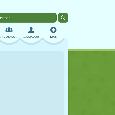
3-4 JUGADORES
1 JUGADOR
MÁS
BOMBAS
NAVEGADOR
COCHES
VUELO
COMIDA
DIVERTIDOS
PIXEL ART
PLATAFORMAS
PISCINA