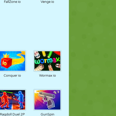
FallZone io
Venge io
Conquer io
Wormax io
Ragdoll Duel 2P
GunSpin