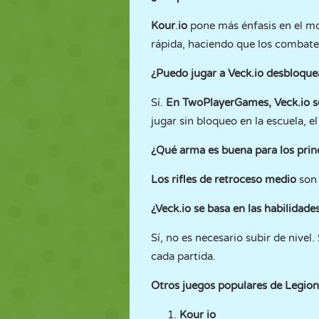
Kour
.
io
pone más énfasis en el mov
rápida, haciendo que los combate
¿Puedo jugar a Veck.io desbloq
Sí.
En TwoPlayerGames, Veck.io s
jugar sin bloqueo en la escuela, e
¿Qué arma es buena para los prin
Los rifles de retroceso medio
son 
¿Veck.io se basa en las habilidade
Sí, no es necesario subir de nive
cada partida.
Otros juegos populares de Legio
Kour io