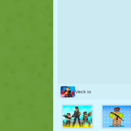
MARIONETAS
PUZZLE
REACCIÓN
ESTRATEGIA
ACROBACIAS
TANQUES
Veck io