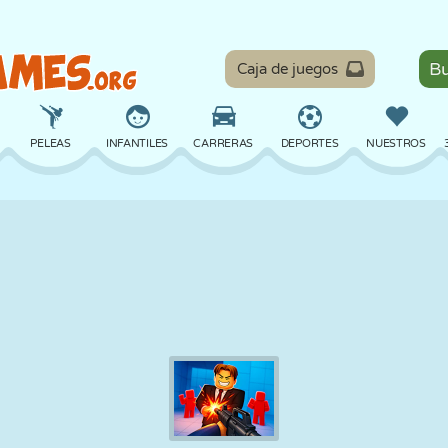
Caja de juegos
PELEAS
INFANTILES
CARRERAS
DEPORTES
NUESTROS
EQUILIBRIO
BALONCESTO
BATALLA
BILLAR
MESA
DEFENSA
DINOSAURIOS
CONDUCIR
EDUCATIVOS
ESCAPE
MATEMÁTICAS
LABERINTOS
MONSTRUOS
MOTOS
EN LÍNEA