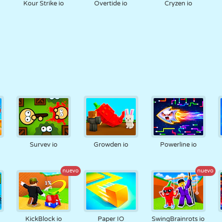
Kour Strike io
Overtide io
Cryzen io
Survev io
Growden io
Powerline io
nuevo
nuevo
KickBlock io
Paper IO
SwingBrainrots io