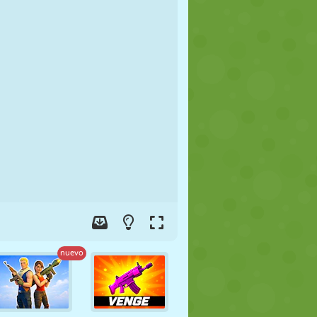
FÚTBOL
ESPACIALES
STICKMAN
GUERRA
LUCHA
ZOMBIES
nuevo