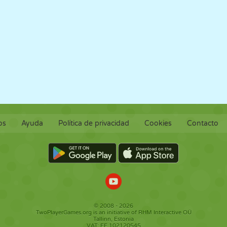
os
Ayuda
Política de privacidad
Cookies
Contacto
© 2008 - 2026
TwoPlayerGames.org is an initiative of RHM Interactive OÜ
Tallinn, Estonia
VAT: EE 102120545