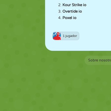
Kour Strike io
Overtide io
Poxel io
1 jugador
Sobre nosotr