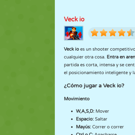
Veck io
Veck io
es un shooter competitivo
cualquier otra cosa.
Entra en are
partida es corta, intensa y se ce
el posicionamiento inteligente y l
¿Cómo jugar a Veck io?
Movimiento
W,A,S,D:
Mover
Espacio:
Saltar
Mayús:
Correr o correr
Ctrl o C:
Agacharse