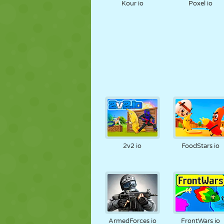
Kour io
Poxel io
2v2 io
FoodStars io
ArmedForces io
FrontWars io