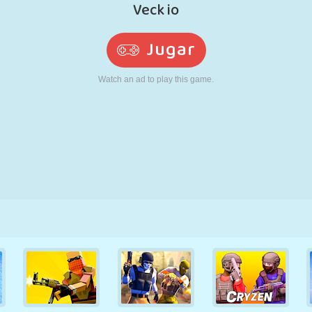
RETRO
ROBOTS
CORRER
ESCUELA
DISPAROS
TENIS
TRES EN RAYA
PANTALLA
TORRES
CAMIONES
TÁCTIL