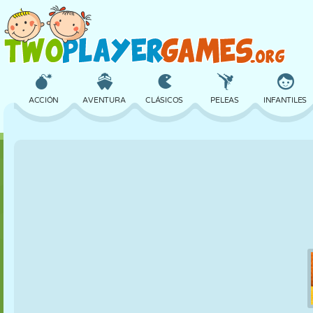
ACCIÓN
AVENTURA
CLÁSICOS
PELEAS
INFANTILES
3D
AVIONES
ALIENS
EQUILIBRIO
BALONCESTO
CASTILLOS
AJEDREZ
LOCOS
DEFENSA
DINOSAURIOS
CHICAS
GOLF
SALTOS
MATEMÁTICAS
LABERINTOS