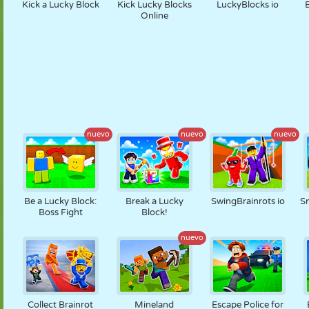
Kick a Lucky Block
Kick Lucky Blocks
LuckyBlocks io
Online
nuevo
nuevo
nuevo
Be a Lucky Block:
Break a Lucky
SwingBrainrots io
Sn
Boss Fight
Block!
nuevo
Collect Brainrot
Mineland
Escape Police for