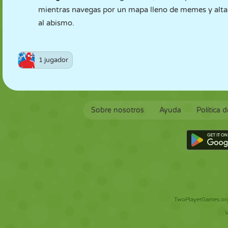
mientras navegas por un mapa lleno de memes y altam
al abismo.
1 jugador
Sobre nosotros
Ayuda
Política 
TwoPlayerGames.org 
V