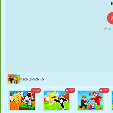
MARIONETAS
PUZZLE
REACCIÓN
RETRO
ROBOTS
ESTRATEGIA
ACROBACIAS
TANQUES
TENIS
TRES EN RAYA
KickBlock io
nuevo
nuevo
nuevo