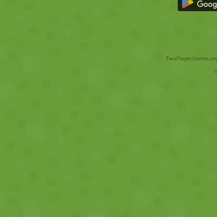
TwoPlayerGames.org 
V