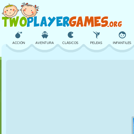
ACCIÓN
AVENTURA
CLÁSICOS
PELEAS
INFANTILES
3D
AVIONES
ALIENS
EQUILIBRIO
BALONCESTO
CASTILLOS
AJEDREZ
LOCOS
DEFENSA
DINOSAURIOS
CHICAS
GOLF
SALTOS
MATEMÁTICAS
LABERINTOS