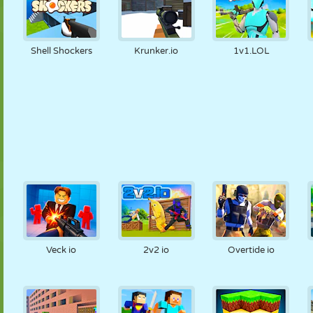
Shell Shockers
Krunker.io
1v1.LOL
Veck io
2v2 io
Overtide io