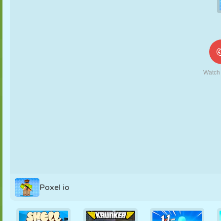
MARIONETAS
PUZZLE
REACCIÓN
RETRO
ROBOTS
ESTRATEGIA
ACROBACIAS
TANQUES
TENIS
TRES EN RAYA
Poxel io