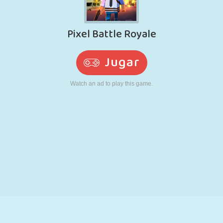
RETRO
ROBOTS
CORRER
ESCUELA
DISPAROS
TENIS
TRES EN RAYA
PANTALLA
TORRES
CAMIONES
TÁCTIL