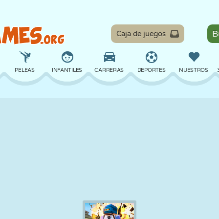
Caja de juegos
PELEAS
INFANTILES
CARRERAS
DEPORTES
NUESTROS
EQUILIBRIO
BALONCESTO
BATALLA
BILLAR
MESA
DEFENSA
DINOSAURIOS
CONDUCIR
EDUCATIVOS
ESCAPE
MATEMÁTICAS
LABERINTOS
MONSTRUOS
MOTOS
EN LÍNEA