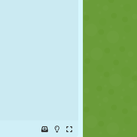
FÚTBOL
ESPACIALES
STICKMAN
GUERRA
LUCHA
ZOMBIES