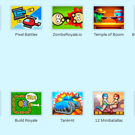
Pixel Battles
ZombsRoyale.io
Temple of Boom
B
Build Royale
TankHit
12 Minibatallas