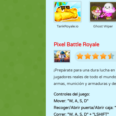
TankRoyale.io
Ghost Wiper
Pixel Battle Royale
¡Prepárate para una dura lucha en
jugadores reales de todo el mundo 
armas, munición y armaduras y de 
Controles del juego:
Mover: "W, A, S, D"
Recoger/Abrir puerta/Abrir caja: 
Correr: "W, A, S, D" + "LSHIFT"