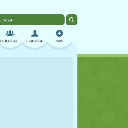
3-4 JUGADORES
1 JUGADOR
MÁS
BOMBAS
NAVEGADOR
COCHES
VUELO
COMIDA
DIVERTIDOS
PIXEL ART
PLATAFORMAS
PISCINA